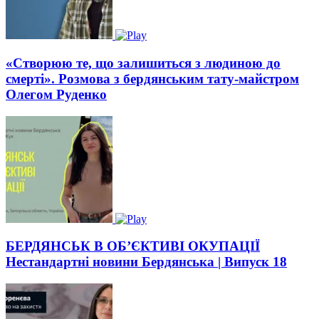
«Створюю те, що залишиться з людиною до
смерті». Розмова з бердянським тату-майстром
Олегом Руденко
БЕРДЯНСЬК В ОБ’ЄКТИВІ ОКУПАЦІЇ
Нестандартні новини Бердянська | Випуск 18