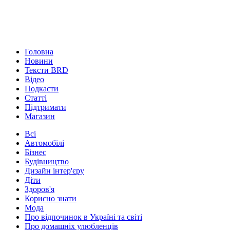
Головна
Новини
Тексти BRD
Відео
Подкасти
Статті
Підтримати
Магазин
Всі
Автомобілі
Бізнес
Будівництво
Дизайн інтер'єру
Діти
Здоров'я
Корисно знати
Мода
Про відпочинок в Україні та світі
Про домашніх улюбленців