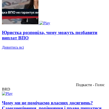
Юристка розповіла, чому можуть позбавити
виплат ВПО
Дивитись всі
Подкасти - Голос
BRD
Чому ми не помічаємо власних досягнень?
Самознецінення, порівняння і право пишатися