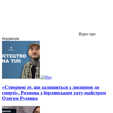
Відео про
бердянців
«Створюю те, що залишиться з людиною до
смерті». Розмова з бердянським тату-майстром
Олегом Руденко