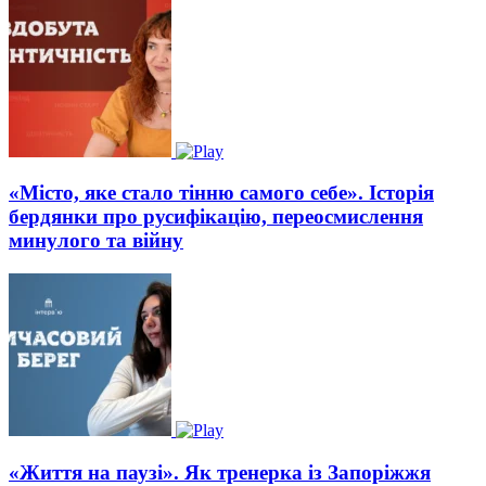
«Місто, яке стало тінню самого себе». Історія
бердянки про русифікацію, переосмислення
минулого та війну
«Життя на паузі». Як тренерка із Запоріжжя