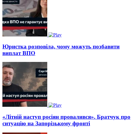
Юристка розповіла, чому можуть позбавити
виплат ВПО
«Літній наступ росіян провалився». Братчук про
ситуацію на Запорізькому фронті