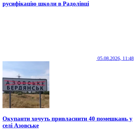
русифікацію школи в Радолівці
05.08.2026, 11:48
Окупанти хочуть привласнити 40 помешкань у
селі Азовське