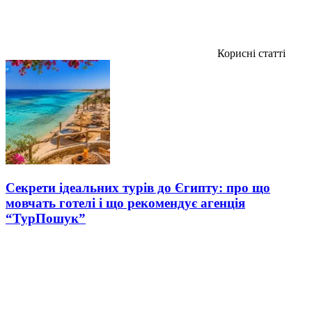
Корисні статті
Секрети ідеальних турів до Єгипту: про що
мовчать готелі і що рекомендує агенція
“ТурПошук”