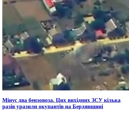
Мінус два бензовоза. Цих вихідних ЗСУ кілька
разів уразили окупантів на Бердянщині