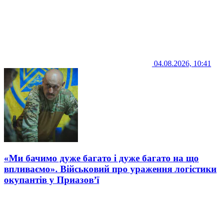
04.08.2026, 10:41
«Ми бачимо дуже багато і дуже багато на що
впливаємо». Військовий про ураження логістики
окупантів у Приазов’ї