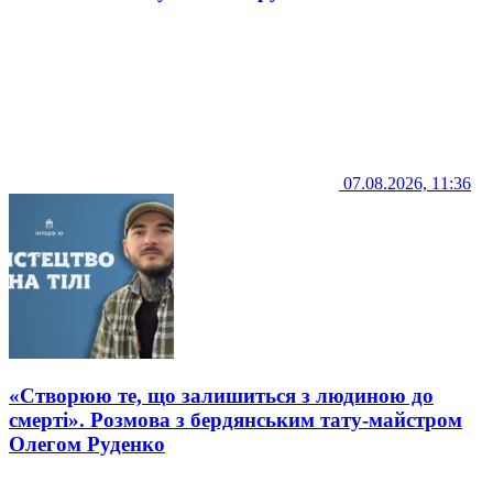
07.08.2026, 11:36
«Створюю те, що залишиться з людиною до
смерті». Розмова з бердянським тату-майстром
Олегом Руденко