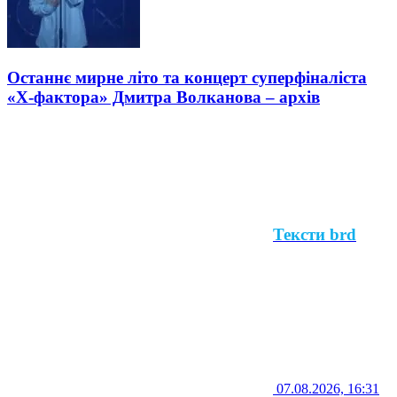
Останнє мирне літо та концерт суперфіналіста
«Х-фактора» Дмитра Волканова – архів
Тексти brd
07.08.2026, 16:31