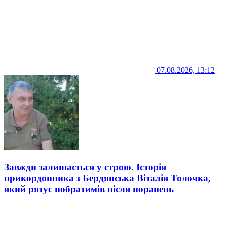
07.08.2026, 13:12
Завжди залишається у строю. Історія
прикордонника з Бердянська Віталія Толочка,
який рятує побратимів після поранень