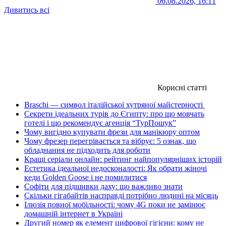
06.08.2026, 16:11
Дивитись всі
Корисні статті
Braschi — символ італійської хутряної майстерності
Секрети ідеальних турів до Єгипту: про що мовчать
готелі і що рекомендує агенція “ТурПошук”
Чому вигідно купувати фрези для манікюру оптом
Чому фрезер перегрівається та вібрує: 5 ознак, що
обладнання не підходить для роботи
Кращі серіали онлайн: рейтинг найпопулярніших історій
Естетика ідеальної недосконалості: Як обрати жіночі
кеди Golden Goose і не помилитися
Софіти для підшивки даху: що важливо знати
Скільки гігабайтів насправді потрібно людині на місяць
Ілюзія повної мобільності: чому 4G поки не замінює
домашній інтернет в Україні
Другий номер як елемент цифрової гігієни: кому не