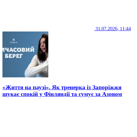
31.07.2026, 11:44
«Життя на паузі». Як тренерка із Запоріжжя
шукає спокій у Фінляндії та сумує за Азовом