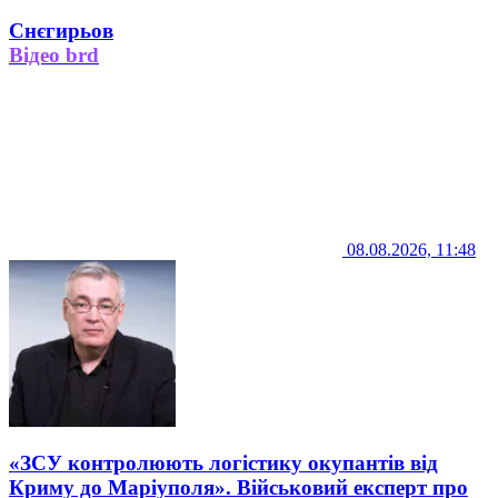
Снєгирьов
Відео brd
08.08.2026, 11:48
«ЗСУ контролюють логістику окупантів від
Криму до Маріуполя». Військовий експерт про