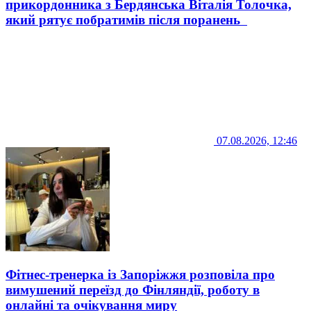
прикордонника з Бердянська Віталія Толочка,
який рятує побратимів після поранень
07.08.2026, 12:46
Фітнес-тренерка із Запоріжжя розповіла про
вимушений переїзд до Фінляндії, роботу в
онлайні та очікування миру