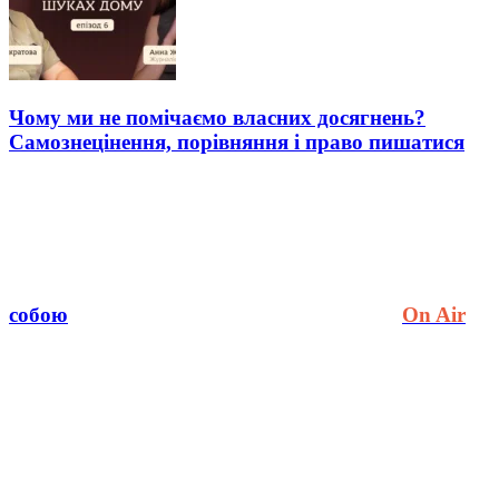
Чому ми не помічаємо власних досягнень?
Самознецінення, порівняння і право пишатися
собою
On Air