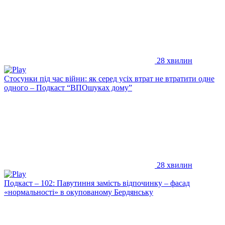
28 хвилин
Стосунки під час війни: як серед усіх втрат не втратити одне
одного – Подкаст “ВПОшуках дому”
28 хвилин
Подкаст – 102: Павутиння замість відпочинку – фасад
«нормальності» в окупованому Бердянську