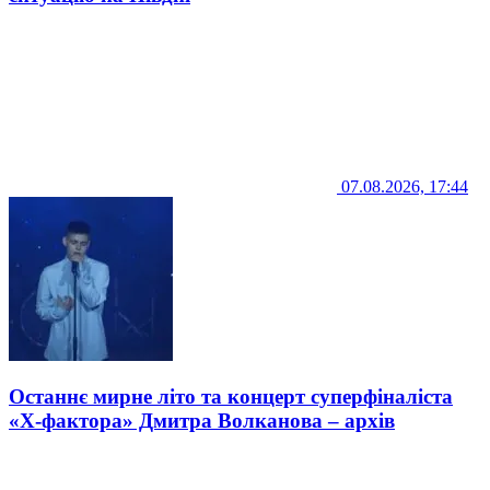
07.08.2026, 17:44
Останнє мирне літо та концерт суперфіналіста
«Х-фактора» Дмитра Волканова – архів