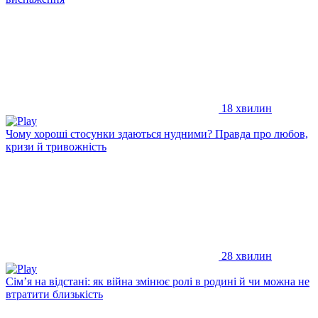
18 хвилин
Чому хороші стосунки здаються нудними? Правда про любов,
кризи й тривожність
28 хвилин
Сім’я на відстані: як війна змінює ролі в родині й чи можна не
втратити близькість