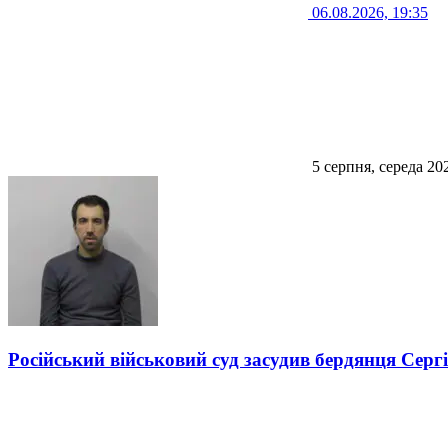
06.08.2026, 19:35
5 серпня, середа 20
Російський військовий суд засудив бердянця Серг