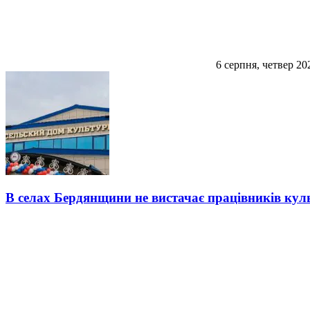
6 серпня, четвер 20
В селах Бердянщини не вистачає працівників кул