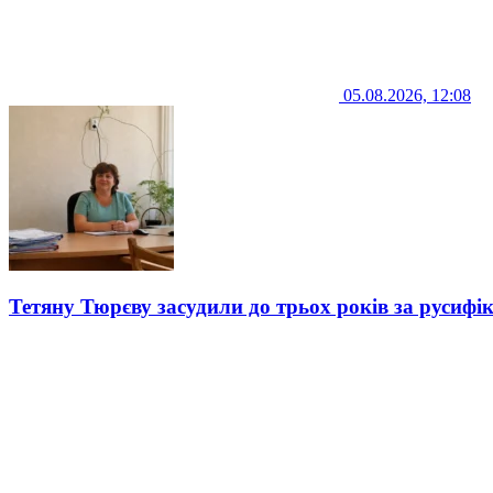
05.08.2026, 12:08
Тетяну Тюрєву засудили до трьох років за русифі