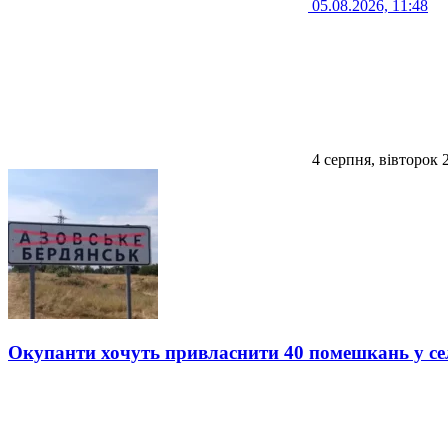
05.08.2026, 11:48
4 серпня, вівторок 
Окупанти хочуть привласнити 40 помешкань у се