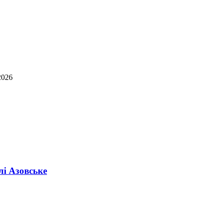
2026
лі Азовське