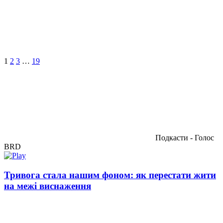
1
2
3
…
19
Подкасти - Голос
BRD
Тривога стала нашим фоном: як перестати жити
на межі виснаження