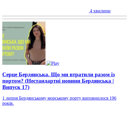
4 хвилини
Cерце Бердянська. Що ми втратили разом із
портом? (Нестандартні новини Бердянська |
Випуск 17)
1 липня Бердянському морському порту виповнилося 196
років.