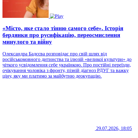
«Місто, яке стало тінню самого себе». Історія
бердянки про русифікацію, переосмислення
минулого та війну
Олександра Бадєєва розповідає про свій шлях від
російськомовного дитинства та ілюзій «великої культури» до
чіткого усвідомлення себе українкою. Про постійні переїзди,
очікування чоловіка з фронту, пізній діагноз РДУГ та важку
ціну, яку ми платимо за майбутню деокупацію.
29.07.2026, 18:05