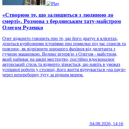
«Створюю те, що залишиться з людиною до
смерті». Розмова з бердянським тату-майстром
Олегом Руденко
Олег відкрито говорить про те, що його дратує в клієнтах,
ділиться курйозними історіями про помилки під час сеансів та
пояснює, як відрізнити хорошого фахівця від дилетанта з
гучною машинкою. Велике інтерв'ю з Олегом - майстром,
який набиває на шкірі мистецтво, постійно вдосконалює
авторський стиль та відверто зізнається, що навіть в умовах
успішної роботи у столиці, його життя відчувається «на паузі»
через непереборну тугу за рідним морем.
04.08.2026, 14:16