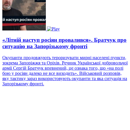
«Літній наступ росіян провалився». Братчук про
ситуацію на Запорізькому фронті
Окупанти продовжують тероризувати мирні населені пункти,
зокрема Запоріжжя та Оріхів. Речник Української добровольчої
армії Сергій Братчук впевнений, це ознака того, що «на полі
бою у росіян далеко не все виходить». Військовий розповів,
яку тактику зараз використовують окупанти та яка ситуація на
Запорізькому фронті.