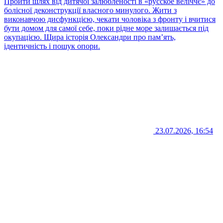
Пройти шлях від дитячої залюбленості в «русское веліччє» до
болісної деконструкції власного минулого. Жити з
виконавчою дисфункцією, чекати чоловіка з фронту і вчитися
бути домом для самої себе, поки рідне море залишається під
окупацією. Щира історія Олександри про пам’ять,
ідентичність і пошук опори.
23.07.2026, 16:54