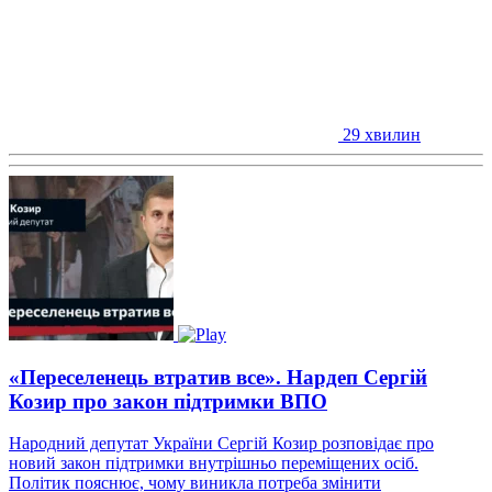
29 хвилин
«Переселенець втратив все». Нардеп Сергій
Козир про закон підтримки ВПО
Народний депутат України Сергій Козир розповідає про
новий закон підтримки внутрішньо переміщених осіб.
Політик пояснює, чому виникла потреба змінити