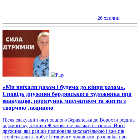
26 хвилин
«Ми виїхали разом і будемо до кінця разом».
Сповідь дружини бердянського художника про
евакуацію, порятунок мистецтвом та життя з
творчою людиною
Після евакуації з окупованого Бердянська до Ворохти родина
відомого художника Жаркова почала життя заново. Його
дружина, яка раніше працювала вихователькою і вже пів
століття ділить побут із творчим чоловіком, розповіла про