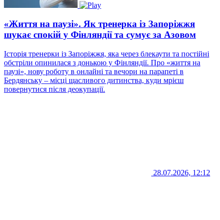
«Життя на паузі». Як тренерка із Запоріжжя
шукає спокій у Фінляндії та сумує за Азовом
Історія тренерки із Запоріжжя, яка через блекаути та постійні
обстріли опинилася з донькою у Фінляндії. Про «життя на
паузі», нову роботу в онлайні та вечори на парапеті в
Бердянську – місці щасливого дитинства, куди мрієш
повернутися після деокупації.
28.07.2026, 12:12