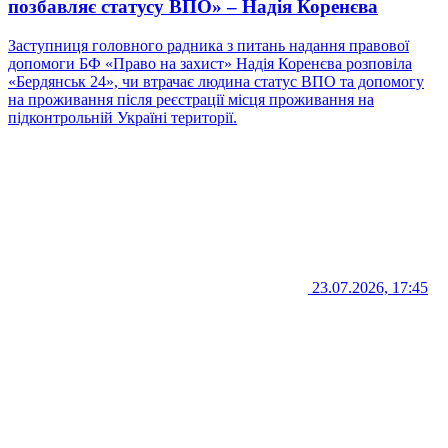
позбавляє статусу ВПО» – Надія Коренєва
Заступниця головного радника з питань надання правової
допомоги БФ «Право на захист» Надія Коренєва розповіла
«Бердянськ 24», чи втрачає людина статус ВПО та допомогу
на проживання після реєстрації місця проживання на
підконтрольній Україні території.
23.07.2026, 17:45