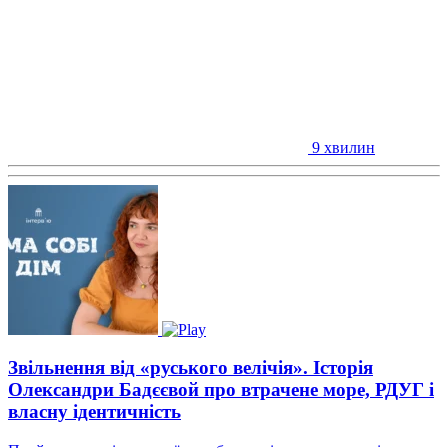
9 хвилин
Звільнення від «руського велічія». Історія
Олександри Бадєєвой про втрачене море, РДУГ і
власну ідентичність