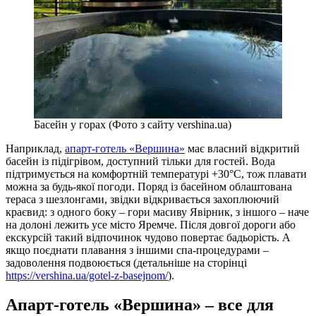
Басейн у горах (Фото з сайту vershina.ua)
Наприклад,
апарт-готель «Вершина»
має власний відкритий
басейн із підігрівом, доступний тільки для гостей. Вода
підтримується на комфортній температурі +30°C, тож плавати
можна за будь-якої погоди. Поряд із басейном облаштована
тераса з шезлонгами, звідки відкривається захоплюючий
краєвид: з одного боку – гори масиву Явірник, з іншого – наче
на долоні лежить усе місто Яремче. Після довгої дороги або
екскурсій такий відпочинок чудово повертає бадьорість. А
якщо поєднати плавання з іншими спа-процедурами –
задоволення подвоюється (детальніше на сторінці
https://vershina.ua/gotel-z-basejnom/
).
Апарт-готель «Вершина» – все для