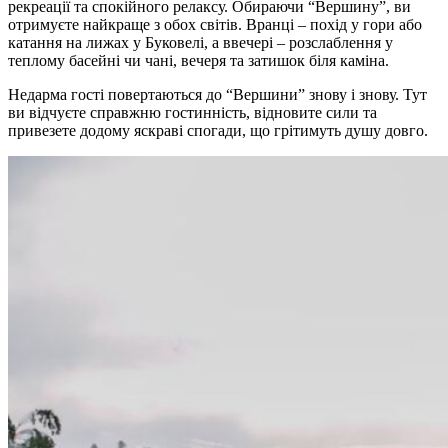
рекреації та спокійного релаксу. Обираючи “Вершину”, ви
отримуєте найкраще з обох світів. Вранці – похід у гори або
катання на лижах у Буковелі, а ввечері – розслаблення у
теплому басейні чи чані, вечеря та затишок біля каміна.
Недарма гості повертаються до “Вершини” знову і знову. Тут
ви відчуєте справжню гостинність, відновите сили та
привезете додому яскраві спогади, що грітимуть душу довго.