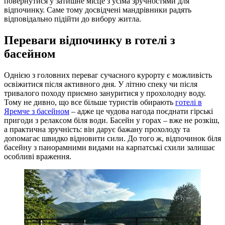
повернутися у затишне місце з усіма зручностями для
відпочинку. Саме тому досвідчені мандрівники радять
відповідально підійти до вибору житла.
Переваги відпочинку в готелі з
басейном
Однією з головних переваг сучасного курорту є можливість
освіжитися після активного дня. У літню спеку чи після
тривалого походу приємно зануритися у прохолодну воду.
Тому не дивно, що все більше туристів обирають
готелі в
Яремче з басейном
– адже це чудова нагода поєднати гірські
пригоди з релаксом біля води. Басейн у горах – вже не розкіш,
а практична зручність: він дарує бажану прохолоду та
допомагає швидко відновити сили. До того ж, відпочинок біля
басейну з панорамними видами на карпатські схили залишає
особливі враження.