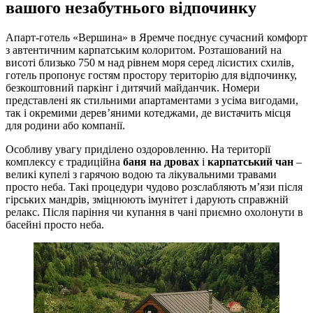
вашого незабутнього відпочинку
Апарт-готель «Вершина» в Яремче поєднує сучасний комфорт
з автентичним карпатським колоритом. Розташований на
висоті близько 750 м над рівнем моря серед лісистих схилів,
готель пропонує гостям простору територію для відпочинку,
безкоштовний паркінг і дитячий майданчик. Номери
представлені як стильними апартаментами з усіма вигодами,
так і окремими дерев’яними котеджами, де вистачить місця
для родини або компанії.
Особливу увагу приділено оздоровленню. На території
комплексу є традиційна
баня на дровах
і
карпатський чан
–
великі купелі з гарячою водою та лікувальними травами
просто неба. Такі процедури чудово розслабляють м’язи після
гірських мандрів, зміцнюють імунітет і дарують справжній
релакс. Після паріння чи купання в чані приємно охолонути в
басейні просто неба.