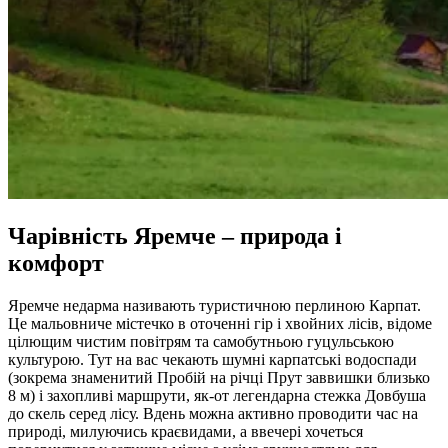
Чарівність Яремче – природа і
комфорт
Яремче недарма називають туристичною перлиною Карпат.
Це мальовниче містечко в оточенні гір і хвойних лісів, відоме
цілющим чистим повітрям та самобутньою гуцульською
культурою. Тут на вас чекають шумні карпатські водоспади
(зокрема знаменитий Пробій на річці Прут заввишки близько
8 м) і захопливі маршрути, як-от легендарна стежка Довбуша
до скель серед лісу. Вдень можна активно проводити час на
природі, милуючись краєвидами, а ввечері хочеться