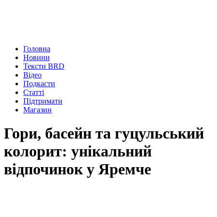
Головна
Новини
Тексти BRD
Відео
Подкасти
Статті
Підтримати
Магазин
Гори, басейн та гуцульський
колорит: унікальний
відпочинок у Яремче