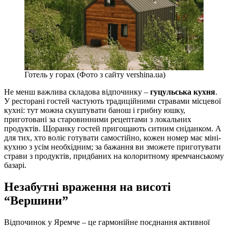
Готель у горах (Фото з сайту vershina.ua)
Не менш важлива складова відпочинку –
гуцульська кухня
.
У ресторані гостей частують традиційними стравами місцевої
кухні: тут можна скуштувати банош і грибну юшку,
приготовані за старовинними рецептами з локальних
продуктів. Щоранку гостей пригощають ситним сніданком. А
для тих, хто воліє готувати самостійно, кожен номер має міні-
кухню з усім необхідним; за бажання ви зможете приготувати
страви з продуктів, придбаних на колоритному яремчанському
базарі.
Незабутні враження на висоті
“Вершини”
Відпочинок у Яремче – це гармонійне поєднання активної