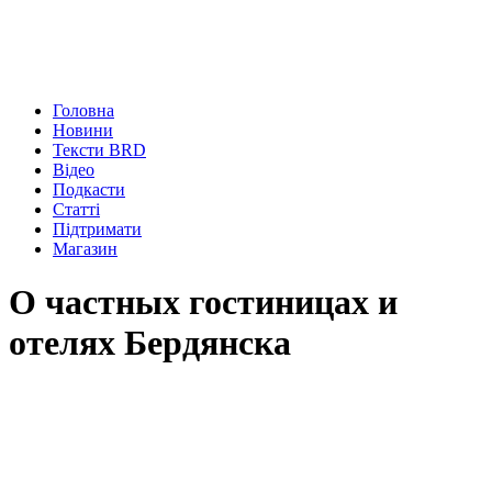
Головна
Новини
Тексти BRD
Відео
Подкасти
Статті
Підтримати
Магазин
О частных гостиницах и
отелях Бердянска