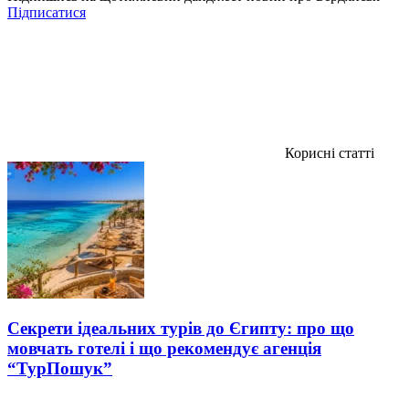
Підписатися
Корисні статті
Секрети ідеальних турів до Єгипту: про що
мовчать готелі і що рекомендує агенція
“ТурПошук”