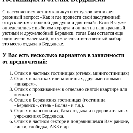
С наступлением летних каникул и отпусков возникает
резонный вопрос: «Как и где провести свой заслуженный
отпуск летом с пользой для души и для тела?». Если Вы уже
определились с выбором курорта и он пал на наш красивый,
уютный и дружелюбный Бердянск, тогда Вам остается еще
один очень маленький, но уж очень ответственный выбор –
это место отдыха в Бердянске.
У Вас есть несколько вариантов в зависимости
от предпочтений:
Отдых в частных гостиницах (отелях, минигостиницах)
Отдых в палатках или кемпингах, другими словами
«дикарем».
Отдых с проживанием в отдельно снятой квартире или
комнате
Отдых в Бердянских гостиницах (гостиница
«Бердянск», отель «Волна» и т.д.).
Отдых в пансионатах, базах отдыха и оздоровительных
учреждениях Бердянска.
Отдых в частном секторе в понравившемся Вам районе,
лиски, слободка, АКЗ и др.