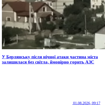
У Бердянську після нічної атаки частина міста
залишилася без світла, ймовірно горить АЗС
01.08.2026, 09:17