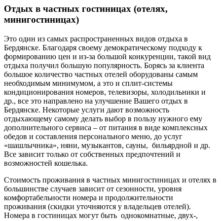
Отдых в частных гостиницах (отелях,
минигостиницах)
Это один из самых распространенных видов отдыха в
Бердянске. Благодаря своему демократическому подходу к
формированию цен и из-за большой конкуренции, такой вид
отдыха получил большую популярность. Борясь за клиента
большое количество частных отелей оборудованы самым
необходимым минимумом, а это и сплит-системы
кондиционирования номеров, телевизоры, холодильники и
др., все это направлено на улучшение Вашего отдых в
Бердянске. Некоторые услуги дают возможность
отдыхающему самому делать выбор в пользу нужного ему
дополнительного сервиса – от питания в виде комплексных
обедов и составления персонального меню, до услуг
«шашлычника», няни, музыкантов, сауны, бильярдной и др.
Все зависит только от собственных предпочтений и
возможностей кошелька.
Стоимость проживания в частных минигостиницах и отелях в
большинстве случаев зависит от сезонности, уровня
комфортабельности номера и продолжительности
проживания (скидки уточняются у владельцев отелей).
Номера в гостиницах могут быть однокомнатные, двух-,