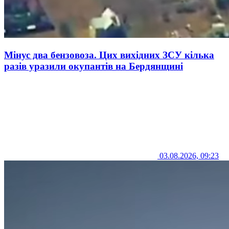
Мінус два бензовоза. Цих вихідних ЗСУ кілька
разів уразили окупантів на Бердянщині
03.08.2026, 09:23