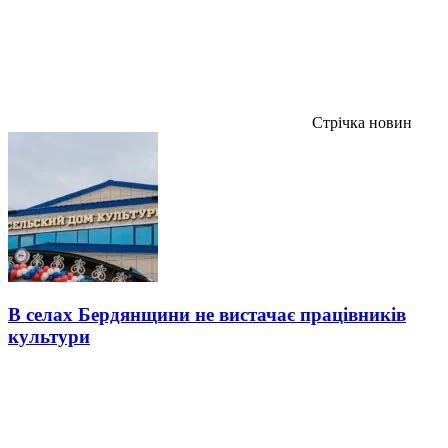
Стрічка новин
В селах Бердянщини не вистачає працівників
культури