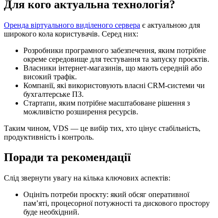
Для кого актуальна технологія?
Оренда віртуального виділеного сервера
є актуальною для
широкого кола користувачів. Серед них:
Розробники програмного забезпечення, яким потрібне
окреме середовище для тестування та запуску проєктів.
Власники інтернет-магазинів, що мають середній або
високий трафік.
Компанії, які використовують власні CRM-системи чи
бухгалтерське ПЗ.
Стартапи, яким потрібне масштабоване рішення з
можливістю розширення ресурсів.
Таким чином, VDS — це вибір тих, хто цінує стабільність,
продуктивність і контроль.
Поради та рекомендації
Слід звернути увагу на кілька ключових аспектів:
Оцініть потреби проєкту: який обсяг оперативної
памʼяті, процесорної потужності та дискового простору
буде необхідний.