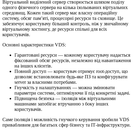
Віртуальний виділений сервер створюється шляхом поділу
одного фізичного сервера на кілька ізольованих віртуальних
середовищ. Кожен такий сервер має власну операційну
систему, обсяг памʼяті, процесорні ресурси та сховище. Це
забезпечує користувачу більший контроль, ніж у звичайному
віртуальному хостингу, де ресурси спільні для всіх
користувачів.
Основні характеристики VDS:
Гарантовані ресурси — кожному користувачу надається
фіксований обсяг ресурсів, незалежно від навантаження
на інших клієнтів.
Повний доступ — користувач отримує root-доступ, що
дозволяє встановлювати будь-яке ПЗ та конфігурувати
server за власними потребами.
Гнучкість у налаштуваннях — можна змінювати
параметри системи, оптимізуючи її під конкретні задачі.
Підвищена безпека — ізоляція між віртуальними
машинами запобігає втручанню з боку інших
користувачів.
Саме ізоляція і можливість гнучкого керування зробили VDS
привабливим для багатьох сфер бізнесу та ІТ-інфраструктури.