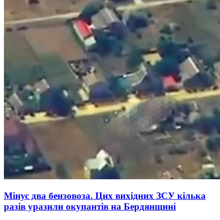
Мінус два бензовоза. Цих вихідних ЗСУ кілька
разів уразили окупантів на Бердянщині