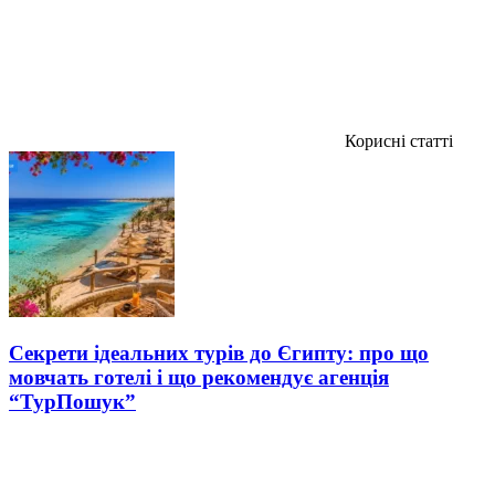
Корисні статті
Секрети ідеальних турів до Єгипту: про що
мовчать готелі і що рекомендує агенція
“ТурПошук”