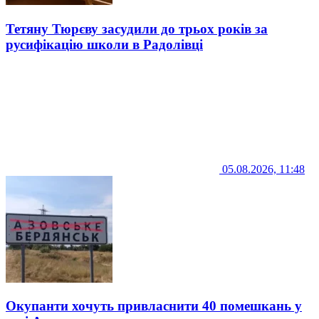
Тетяну Тюрєву засудили до трьох років за
русифікацію школи в Радолівці
05.08.2026, 11:48
Окупанти хочуть привласнити 40 помешкань у