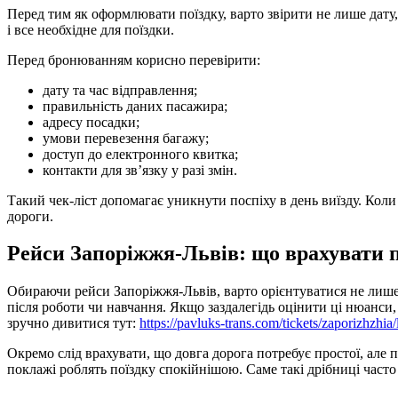
Перед тим як оформлювати поїздку, варто звірити не лише дату,
і все необхідне для поїздки.
Перед бронюванням корисно перевірити:
дату та час відправлення;
правильність даних пасажира;
адресу посадки;
умови перевезення багажу;
доступ до електронного квитка;
контакти для зв’язку у разі змін.
Такий чек-ліст допомагає уникнути поспіху в день виїзду. Кол
дороги.
Рейси Запоріжжя-Львів: що врахувати 
Обираючи рейси Запоріжжя-Львів, варто орієнтуватися не лише 
після роботи чи навчання. Якщо заздалегідь оцінити ці нюанси
зручно дивитися тут:
https://pavluks-trans.com/tickets/zaporizhzhia/
Окремо слід врахувати, що довга дорога потребує простої, але
поклажі роблять поїздку спокійнішою. Саме такі дрібниці часто