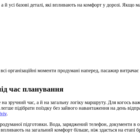
 а й усі базові деталі, які впливають на комфорт у дорозі. Якщо 
и всі організаційні моменти продумані наперед, пасажир витрача
під час планування
на зручний час, а й на загальну логіку маршруту. Для когось важ
, легше підібрати поїздку без зайвого навантаження на день від
lviv
.
 продуманої підготовки. Вода, заряджений телефон, документи в 
 впливають на загальний комфорт більше, ніж здається на етапі 