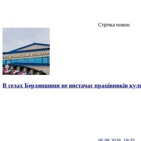
Стрічка новин
В селах Бердянщини не вистачає працівників кул
06.08.2026, 19:35