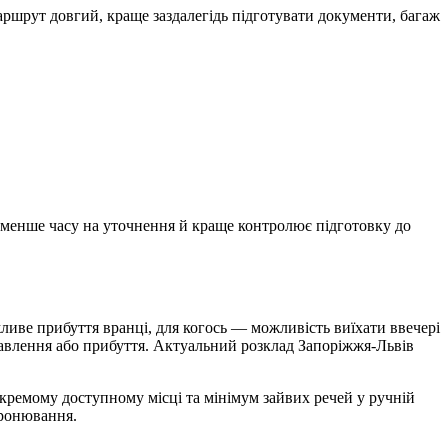
маршрут довгий, краще заздалегідь підготувати документи, багаж
є менше часу на уточнення й краще контролює підготовку до
ливе прибуття вранці, для когось — можливість виїхати ввечері
правлення або прибуття. Актуальний розклад Запоріжжя-Львів
окремому доступному місці та мінімум зайвих речей у ручній
бронювання.