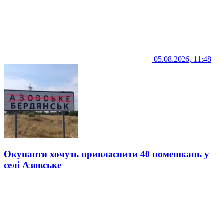
05.08.2026, 11:48
Окупанти хочуть привласнити 40 помешкань у
селі Азовське