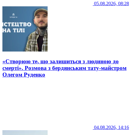
05.08.2026, 08:28
«Створюю те, що залишиться з людиною до
смерті». Розмова з бердянським тату-майстром
Олегом Руденко
04.08.2026, 14:16