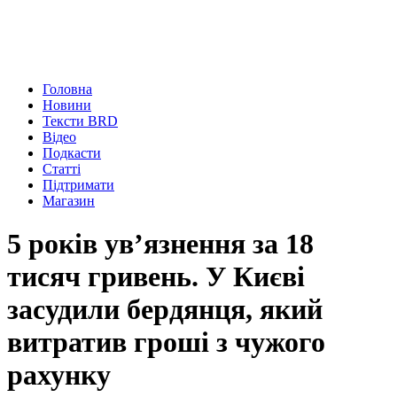
Головна
Новини
Тексти BRD
Відео
Подкасти
Статті
Підтримати
Магазин
5 років ув’язнення за 18
тисяч гривень. У Києві
засудили бердянця, який
витратив гроші з чужого
рахунку