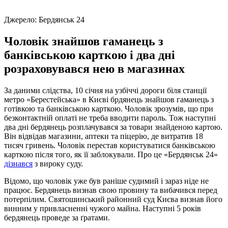
Джерело:
Бердянськ 24
Чоловік знайшов гаманець з
банківською карткою і два дні
розраховувався нею в магазинах
За даними слідства, 10 січня на узбіччі дороги біля станції
метро «Берестейська» в Києві брдянець знайшов гаманець з
готівкою та банківською карткою. Чоловік зрозумів, що при
безконтактній оплаті не треба вводити пароль. Тож наступні
два дні бердянець розплачувався за товари знайденою картою.
Він відвідав магазини, аптеки та піцерію, де витратив 18
тисяч гривень. Чоловік перестав користуватися банківською
карткою після того, як її заблокували. Про це «Бердянськ 24»
дізнався
з вироку суду.
Відомо, що чоловік уже був раніше судимий і зараз ніде не
працює. Бердянець визнав свою провину та вибачився перед
потерпілим. Святошинський районний суд Києва визнав його
винним у привласненні чужого майна. Наступні 5 років
бердянець проведе за ґратами.