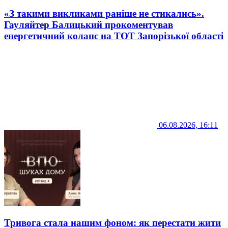
«З такими викликами раніше не стикались».
Гауляйтер Балицький прокоментував
енергетичний колапс на ТОТ Запорізької області
06.08.2026, 16:11
Тривога стала нашим фоном: як перестати жити