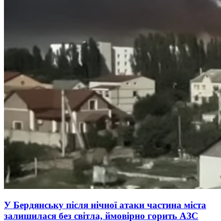
У Бердянську після нічної атаки частина міста
залишилася без світла, ймовірно горить АЗС