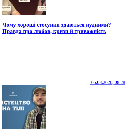
Чому хороші стосунки здаються нудними?
Правда про любов, кризи й тривожність
05.08.2026, 08:28