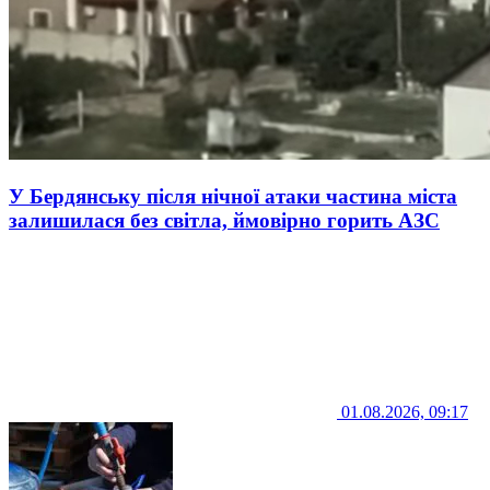
У Бердянську після нічної атаки частина міста
залишилася без світла, ймовірно горить АЗС
01.08.2026, 09:17