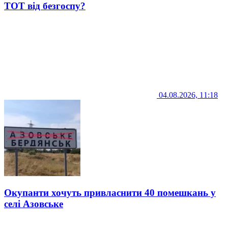
ТОТ від безгоспу?
04.08.2026, 11:18
Окупанти хочуть привласнити 40 помешкань у
селі Азовське