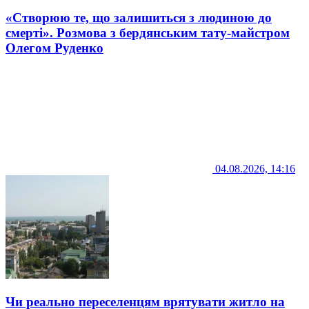
«Створюю те, що залишиться з людиною до
смерті». Розмова з бердянським тату-майстром
Олегом Руденко
04.08.2026, 14:16
Чи реально переселенцям врятувати житло на