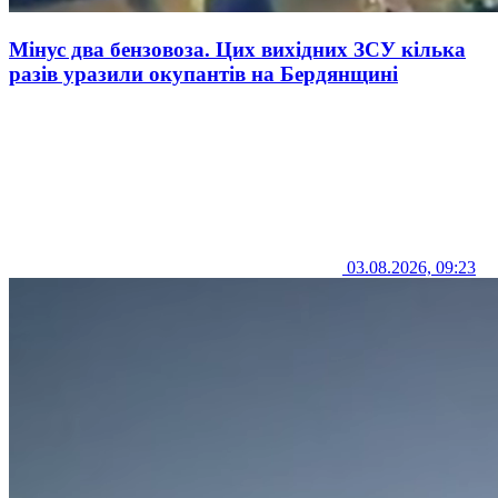
Мінус два бензовоза. Цих вихідних ЗСУ кілька
разів уразили окупантів на Бердянщині
03.08.2026, 09:23