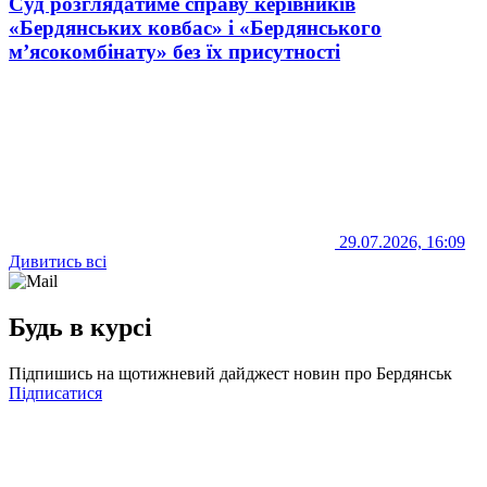
Суд розглядатиме справу керівників
«Бердянських ковбас» і «Бердянського
м’ясокомбінату» без їх присутності
29.07.2026, 16:09
Дивитись всі
Будь в курсі
Підпишись на щотижневий дайджест новин про Бердянськ
Підписатися