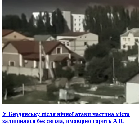
У Бердянську після нічної атаки частина міста
залишилася без світла, ймовірно горить АЗС