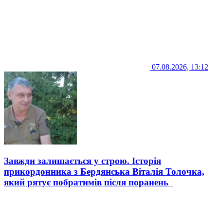
07.08.2026, 13:12
Завжди залишається у строю. Історія
прикордонника з Бердянська Віталія Толочка,
який рятує побратимів після поранень