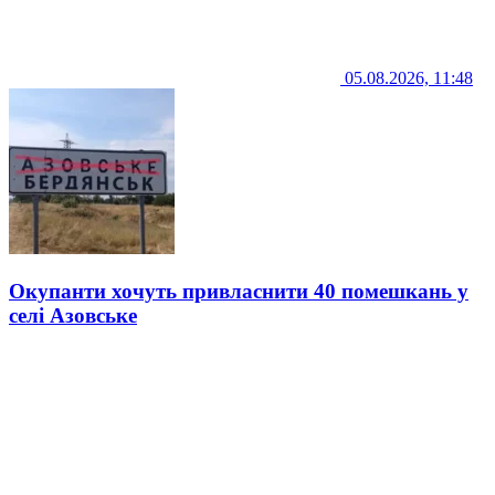
05.08.2026, 11:48
Окупанти хочуть привласнити 40 помешкань у
селі Азовське