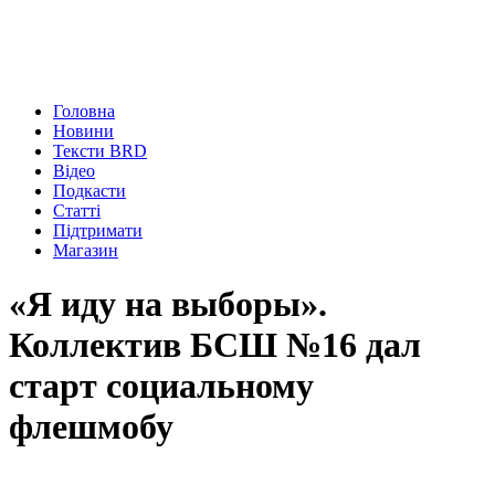
Головна
Новини
Тексти BRD
Відео
Подкасти
Статті
Підтримати
Магазин
«Я иду на выборы».
Коллектив БСШ №16 дал
старт социальному
флешмобу