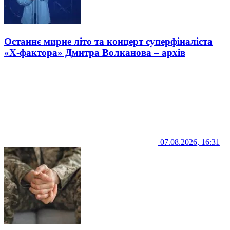
Останнє мирне літо та концерт суперфіналіста
«Х-фактора» Дмитра Волканова – архів
07.08.2026, 16:31