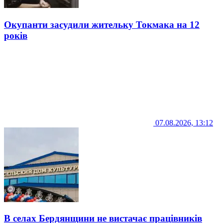
Окупанти засудили жительку Токмака на 12
років
07.08.2026, 13:12
В селах Бердянщини не вистачає працівників