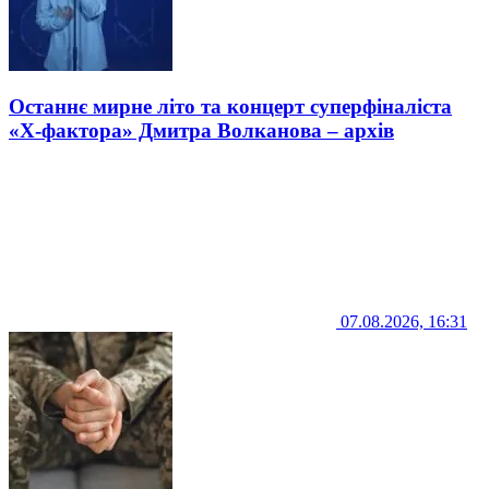
Останнє мирне літо та концерт суперфіналіста
«Х-фактора» Дмитра Волканова – архів
07.08.2026, 16:31