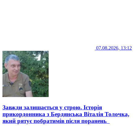
07.08.2026, 13:12
Завжди залишається у строю. Історія
прикордонника з Бердянська Віталія Толочка,
який рятує побратимів після поранень