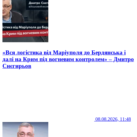
«Вся логістика від Маріуполя до Бердянська і
далі на Крим під вогневим контролем» – Дмитро
Снєгирьов
08.08.2026, 11:48