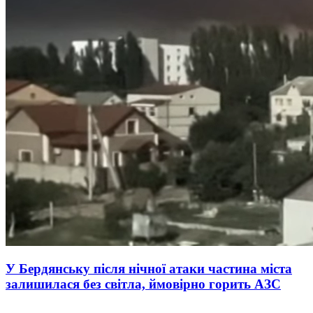
У Бердянську після нічної атаки частина міста
залишилася без світла, ймовірно горить АЗС