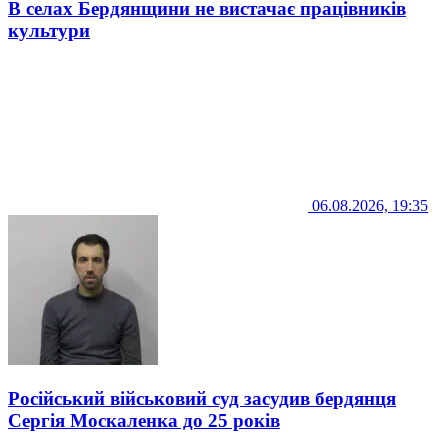
В селах Бердянщини не вистачає працівників
культури
06.08.2026, 19:35
Російський військовий суд засудив бердянця
Сергія Москаленка до 25 років