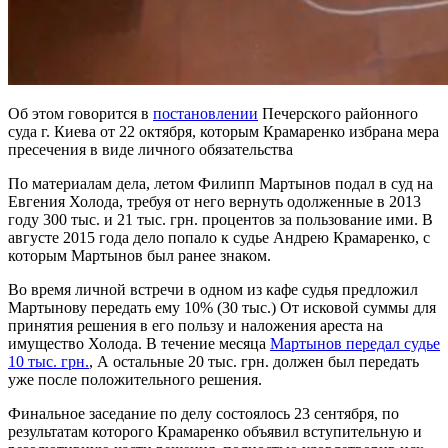
Об этом говорится в
постановлении
Печерского районного
суда г. Киева от 22 октября, которым Крамаренко избрана мера
пресечения в виде личного обязательства
По материалам дела, летом Филипп Мартынов подал в суд на
Евгения Холода, требуя от него вернуть одолженные в 2013
году 300 тыс. и 21 тыс. грн. процентов за пользование ими. В
августе 2015 года дело попало к судье Андрею Крамаренко, с
которым Мартынов был ранее знаком.
Во время личной встречи в одном из кафе судья предложил
Мартынову передать ему 10% (30 тыс.) От исковой суммы для
принятия решения в его пользу и наложения ареста на
имущество Холода. В течение месяца
Мартынов передал судье
10 тыс. грн.
, А остальные 20 тыс. грн. должен был передать
уже после положительного решения.
Финальное заседание по делу состоялось 23 сентября, по
результатам которого Крамаренко объявил вступительную и