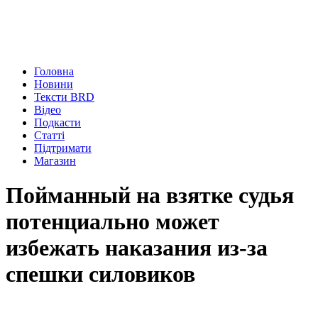
Головна
Новини
Тексти BRD
Відео
Подкасти
Статті
Підтримати
Магазин
Пойманный на взятке судья
потенциально может
избежать наказания из-за
спешки силовиков