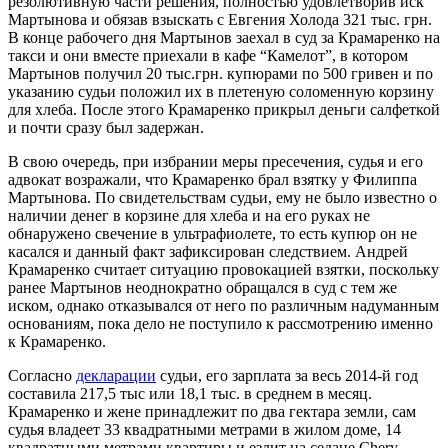
резолютивную части решения, полностью удовлетворив иск
Мартынова и обязав взыскать с Евгения Холода 321 тыс. грн.
В конце рабочего дня Мартынов заехал в суд за Крамаренко на
такси и они вместе приехали в кафе “Камелот”, в котором
Мартынов получил 20 тыс.грн. купюрами по 500 гривен и по
указанию судьи положил их в плетеную соломенную корзину
для хлеба. После этого Крамаренко прикрыл деньги салфеткой
и почти сразу был задержан.
В свою очередь, при избрании меры пресечения, судья и его
адвокат возражали, что Крамаренко брал взятку у Филиппа
Мартынова. По свидетельствам судьи, ему не было известно о
наличии денег в корзине для хлеба и на его руках не
обнаружено свечение в ультрафиолете, то есть купюр он не
касался и данный факт зафиксирован следствием. Андрей
Крамаренко считает ситуацию провокацией взятки, поскольку
ранее Мартынов неоднократно обращался в суд с тем же
иском, однако отказывался от него по различным надуманным
основаниям, пока дело не поступило к рассмотрению именно
к Крамаренко.
Согласно
декларации
судьи, его зарплата за весь 2014-й год
составила 217,5 тыс или 18,1 тыс. в среднем в месяц.
Крамаренко и жене принадлежит по два гектара земли, сам
судья владеет 33 квадратными метрами в жилом доме, 14
квадратными метрами квартиры и ездит на седане Chery