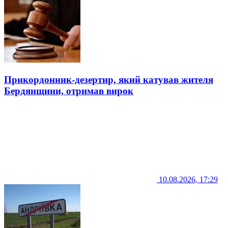
Прикордонник-дезертир, який катував жителя
Бердянщини, отримав вирок
10.08.2026, 17:29