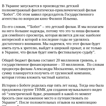
В Украине запускается в производство детский
полнометражный фантатически-приключенческий фильм
“Бобот”. Об этом заявил председатель Государственного
агентства по вопросам кино Филипп Ильенко.
По его словам, “”Бобот” – это детский фильм. И мы возлагаем
на него большие надежды, потому что это та ниша фильмов
для семейного просмотра, которая является для нас наиболее
интересной и которой в последние годы не уделялось
достаточного внимания. Мы надеемся, что этот фильм будет
иметь путь к зрителю, выйдет в широкий прокат, и не только
в Украине, что фильм будет иметь фестивальную судьбу”.
Общий бюджет фильма составит 20 миллионов гривень, а
государственное финансирование – 10 миллионов. По словам
продюсера фильма Александра Москаленко, оставшуюся
сумму планируется получить от грузинской компании,
которая готова вложить частный капитал.
История о Боботе родилась еще пять лет назад. Тогда она была
предложена группе ТНМК для создания музыкального видео
об “электрической будке, решившей в какой-то момент
бросить свое насиженное место и путешествовать по
Украине”. После положительных отзывов на композицию