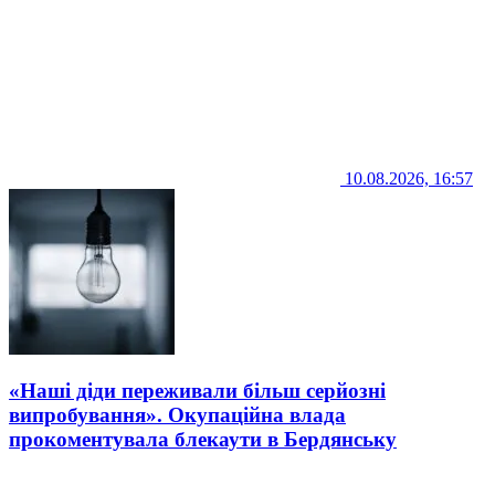
10.08.2026, 16:57
«Наші діди переживали більш серйозні
випробування». Окупаційна влада
прокоментувала блекаути в Бердянську