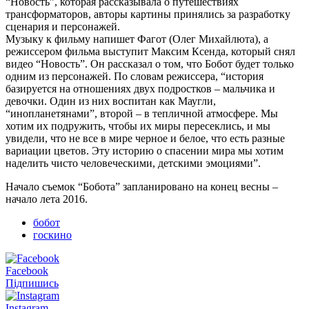
“Новость”, которая рассказывала о путешествиях
трансформаторов, авторы картины принялись за разработку
сценария и персонажей.
Музыку к фильму напишет Фагот (Олег Михайлюта), а
режиссером фильма выступит Максим Ксенда, который снял
видео “Новость”. Он рассказал о том, что Бобот будет только
одним из персонажей. По словам режиссера, “история
базируется на отношениях двух подростков – мальчика и
девочки. Один из них воспитан как Маугли,
“инопланетянами”, второй – в тепличной атмосфере. Мы
хотим их подружить, чтобы их миры пересеклись, и мы
увидели, что не все в мире черное и белое, что есть разные
вариации цветов. Эту историю о спасении мира мы хотим
наделить чисто человеческими, детскими эмоциями”.
Начало съемок “Бобота” запланировано на конец весны –
начало лета 2016.
бобот
госкино
Facebook
Підпишись
Instagram