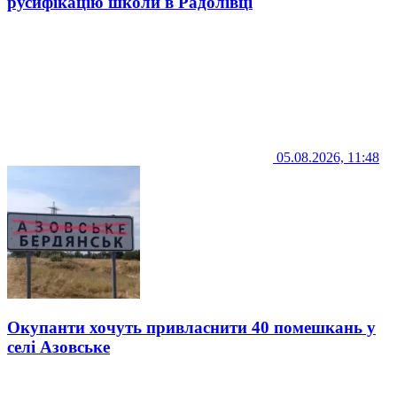
русифікацію школи в Радолівці
05.08.2026, 11:48
Окупанти хочуть привласнити 40 помешкань у
селі Азовське