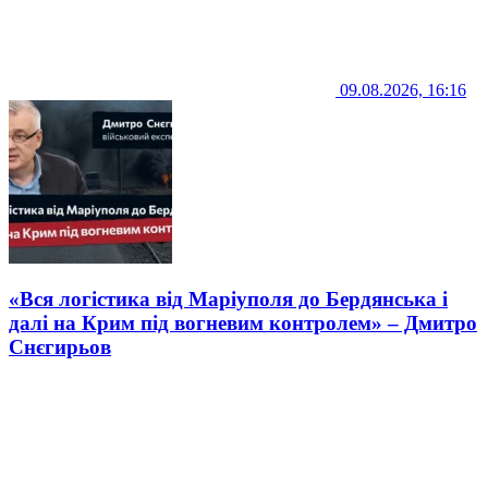
09.08.2026, 16:16
«Вся логістика від Маріуполя до Бердянська і
далі на Крим під вогневим контролем» – Дмитро
Снєгирьов