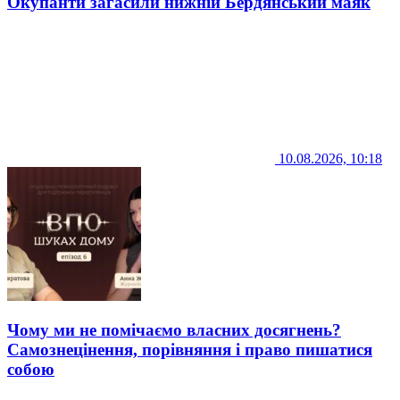
Окупанти загасили нижній Бердянський маяк
10.08.2026, 10:18
Чому ми не помічаємо власних досягнень?
Самознецінення, порівняння і право пишатися
собою