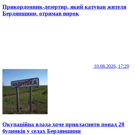
Прикордонник-дезертир, який катував жителя
Бердянщини, отримав вирок
10.08.2026, 17:29
Окупаційна влада хоче привласнити понад 20
будинків у селах Бердянщини