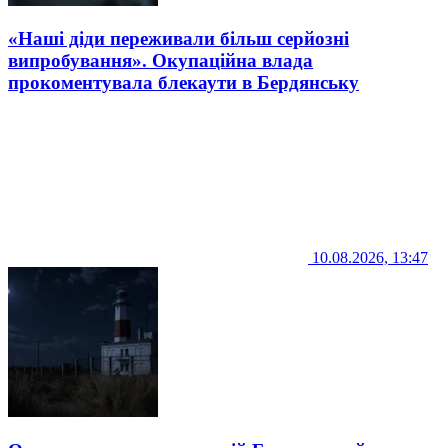
«Наші діди переживали більш серйозні
випробування». Окупаційна влада
прокоментувала блекаути в Бердянську
10.08.2026, 13:47