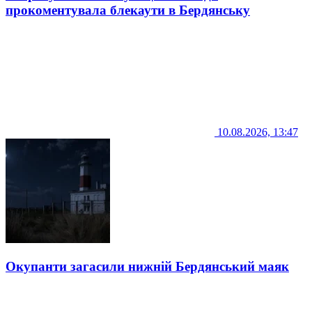
прокоментувала блекаути в Бердянську
10.08.2026, 13:47
Окупанти загасили нижній Бердянський маяк