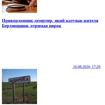
Прикордонник-дезертир, який катував жителя
Бердянщини, отримав вирок
10.08.2026, 17:29