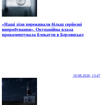
«Наші діди переживали більш серйозні
випробування». Окупаційна влада
прокоментувала блекаути в Бердянську
10.08.2026, 13:47