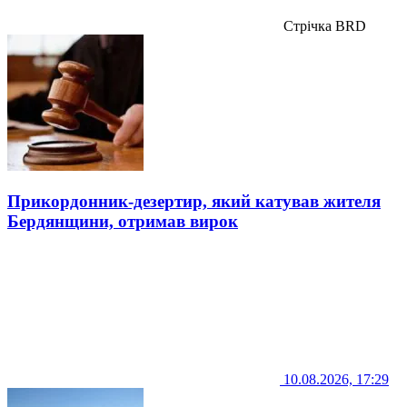
Стрічка BRD
Прикордонник-дезертир, який катував жителя
Бердянщини, отримав вирок
10.08.2026, 17:29