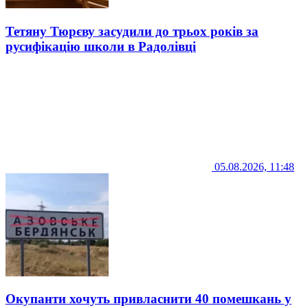
Тетяну Тюрєву засудили до трьох років за
русифікацію школи в Радолівці
05.08.2026, 11:48
Окупанти хочуть привласнити 40 помешкань у