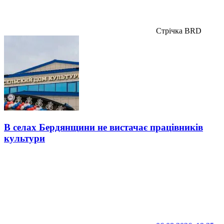
Стрічка BRD
В селах Бердянщини не вистачає працівників
культури