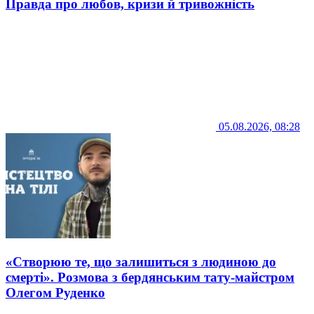
Правда про любов, кризи й тривожність
05.08.2026, 08:28
«Створюю те, що залишиться з людиною до
смерті». Розмова з бердянським тату-майстром
Олегом Руденко