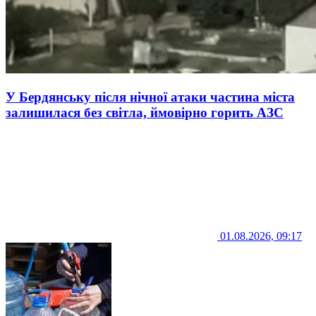
У Бердянську після нічної атаки частина міста
залишилася без світла, ймовірно горить АЗС
01.08.2026, 09:17