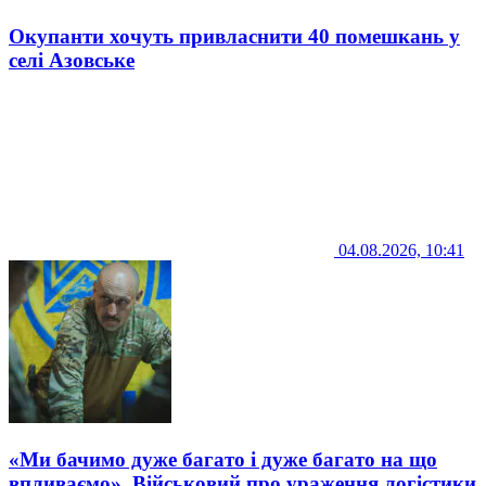
Окупанти хочуть привласнити 40 помешкань у
селі Азовське
04.08.2026, 10:41
«Ми бачимо дуже багато і дуже багато на що
впливаємо». Військовий про ураження логістики