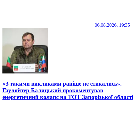
06.08.2026, 19:35
«З такими викликами раніше не стикались».
Гауляйтер Балицький прокоментував
енергетичний колапс на ТОТ Запорізької області