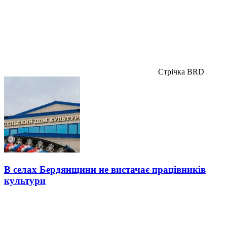
Стрічка BRD
В селах Бердянщини не вистачає працівників
культури