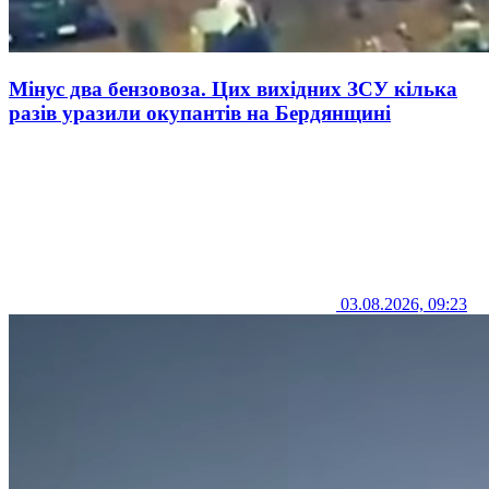
Мінус два бензовоза. Цих вихідних ЗСУ кілька
разів уразили окупантів на Бердянщині
03.08.2026, 09:23