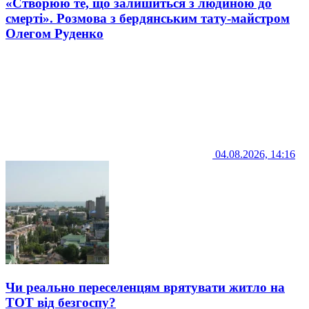
«Створюю те, що залишиться з людиною до
смерті». Розмова з бердянським тату-майстром
Олегом Руденко
04.08.2026, 14:16
Чи реально переселенцям врятувати житло на
ТОТ від безгоспу?