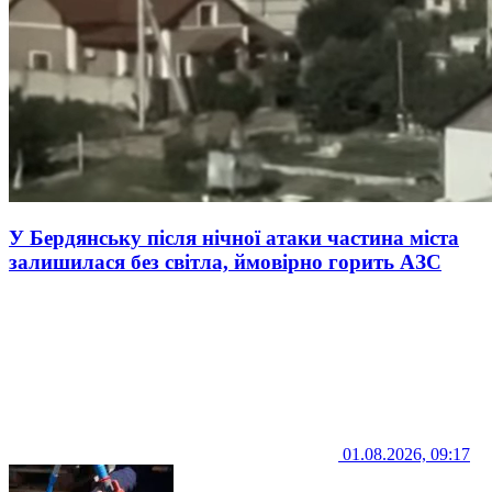
У Бердянську після нічної атаки частина міста
залишилася без світла, ймовірно горить АЗС
01.08.2026, 09:17