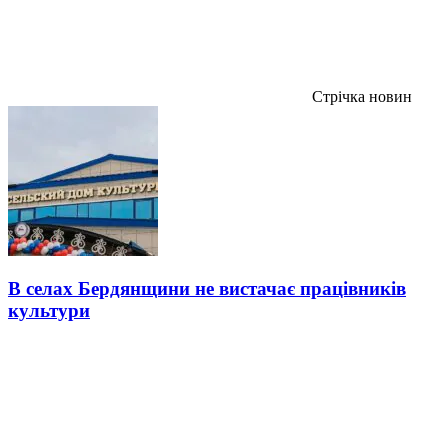
Стрічка новин
В селах Бердянщини не вистачає працівників
культури