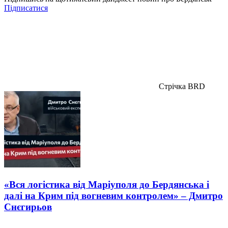
Підписатися
Стрічка BRD
«Вся логістика від Маріуполя до Бердянська і
далі на Крим під вогневим контролем» – Дмитро
Снєгирьов