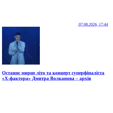
07.08.2026, 17:44
Останнє мирне літо та концерт суперфіналіста
«Х-фактора» Дмитра Волканова – архів