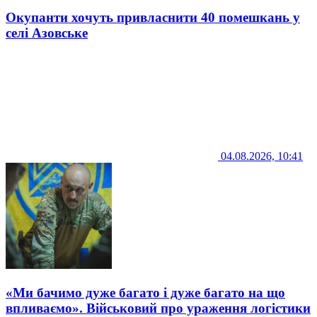
Окупанти хочуть привласнити 40 помешкань у
селі Азовське
04.08.2026, 10:41
«Ми бачимо дуже багато і дуже багато на що
впливаємо». Військовий про ураження логістики