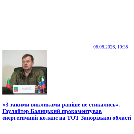
06.08.2026, 19:35
«З такими викликами раніше не стикались».
Гауляйтер Балицький прокоментував
енергетичний колапс на ТОТ Запорізької області