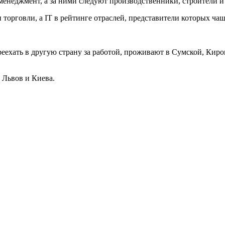
менеджмент, а за ними следуют производственники, строители и
орговли, а IT в рейтинге отраслей, представители которых чаще 
ехать в другую страну за работой, проживают в Сумской, Киро
 Львов и Киева.