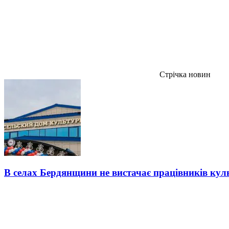
Стрічка новин
В селах Бердянщини не вистачає працівників кул