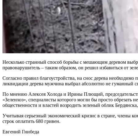
Несколько странный способ борьбы с мешающим деревом выбра
правонарушитель – таким образом, он решил избавиться от зеле
Согласно правил благоустройства, на снос дерева необходимо 
ликвидации дерева мужчина выбрал абсолютно не гуманный с
По мнению Алексея Холода и Ирины Плющий, председательств
«Зеленхоз», специалисты которого могли бы просто обрезать н
общественности и властей возродить зеленый облик Бердянск
Учитывая серьезный экономический кризис в стране, члены ко
строк оплатить 680 гривен.
Евгений Гнибеда