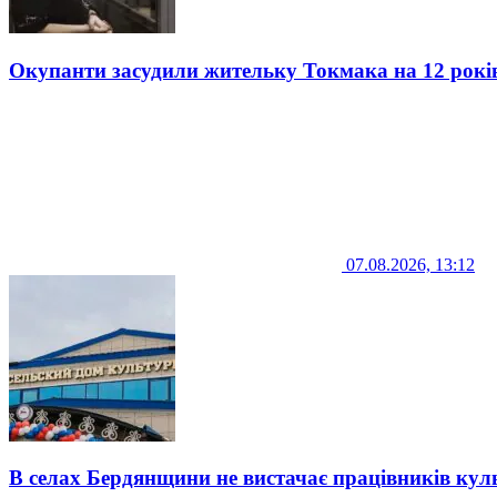
Окупанти засудили жительку Токмака на 12 рокі
07.08.2026, 13:12
В селах Бердянщини не вистачає працівників кул