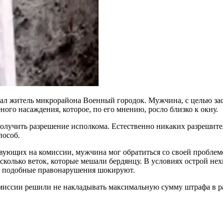
л житель микрорайона Военный городок. Мужчина, с целью засу
ного насаждения, которое, по его мнению, росло близко к окну.
получить разрешение исполкома. Естественно никаких разрешите
пособ.
ующих на комиссии, мужчина мог обратиться со своей проблем
есколько веток, которые мешали бердянцу. В условиях острой не
а, подобные правонарушения шокируют.
миссии решили не накладывать максимальную сумму штрафа в ра