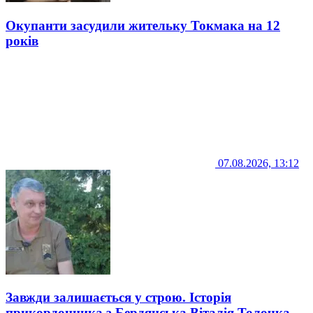
Окупанти засудили жительку Токмака на 12
років
07.08.2026, 13:12
Завжди залишається у строю. Історія
прикордонника з Бердянська Віталія Толочка,