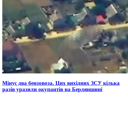
Мінус два бензовоза. Цих вихідних ЗСУ кілька
разів уразили окупантів на Бердянщині