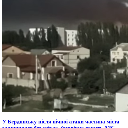
У Бердянську після нічної атаки частина міста
залишилася без світла, ймовірно горить АЗС