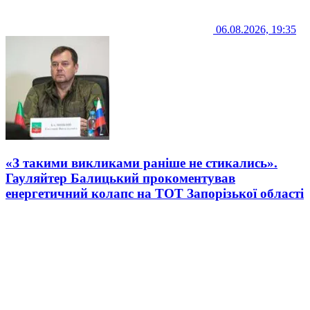
06.08.2026, 19:35
«З такими викликами раніше не стикались».
Гауляйтер Балицький прокоментував
енергетичний колапс на ТОТ Запорізької області