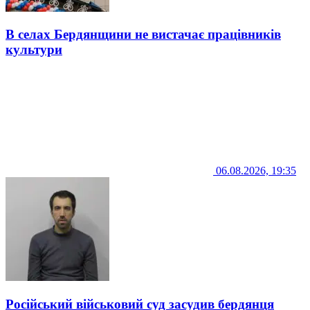
В селах Бердянщини не вистачає працівників
культури
06.08.2026, 19:35
Російський військовий суд засудив бердянця