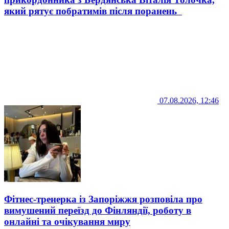
який рятує побратимів після поранень
07.08.2026, 12:46
Фітнес-тренерка із Запоріжжя розповіла про
вимушений переїзд до Фінляндії, роботу в
онлайні та очікування миру