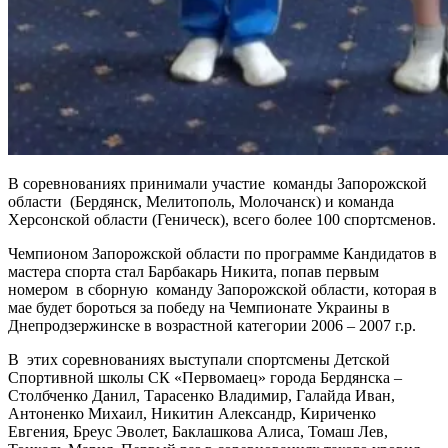
В соревнованиях принимали участие команды Запорожской
области (Бердянск, Мелитополь, Молочанск) и команда
Херсонской области (Геническ), всего более 100 спортсменов.
Чемпионом Запорожской области по программе Кандидатов в
мастера спорта стал Барбакарь Никита, попав первым
номером в сборную команду Запорожской области, которая в
мае будет бороться за победу на Чемпионате Украины в
Днепродзержинске в возрастной категории 2006 – 2007 г.р.
В этих соревнованиях выступали спортсмены Детской
Спортивной школы СК «Первомаец» города Бердянска –
Столбченко Данил, Тарасенко Владимир, Галайда Иван,
Антоненко Михаил, Никитин Александр, Кириченко
Евгения, Бреус Эволет, Баклашкова Алиса, Томаш Лев,