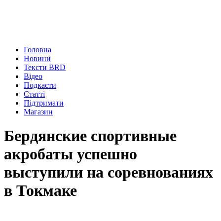
Головна
Новини
Тексти BRD
Відео
Подкасти
Статті
Підтримати
Магазин
Бердянские спортивные
акробаты успешно
выступили на соревнованиях
в Токмаке