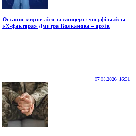
Останнє мирне літо та концерт суперфіналіста
«Х-фактора» Дмитра Волканова – архів
07.08.2026, 16:31