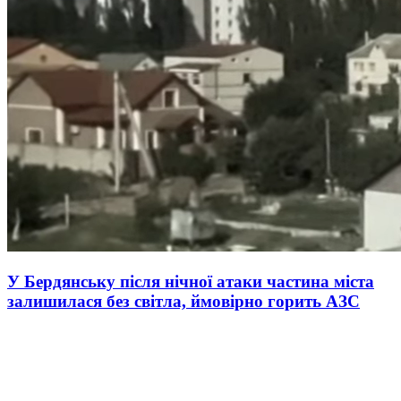
У Бердянську після нічної атаки частина міста
залишилася без світла, ймовірно горить АЗС