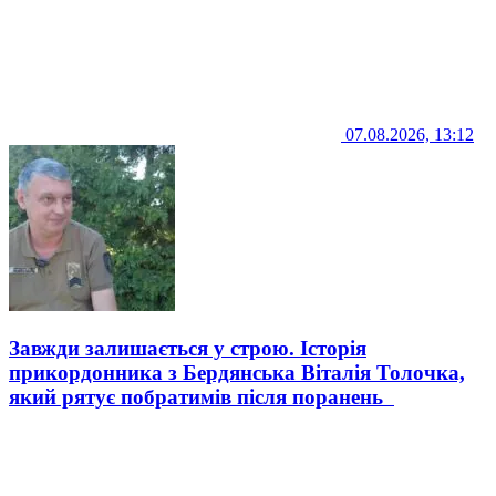
07.08.2026, 13:12
Завжди залишається у строю. Історія
прикордонника з Бердянська Віталія Толочка,
який рятує побратимів після поранень