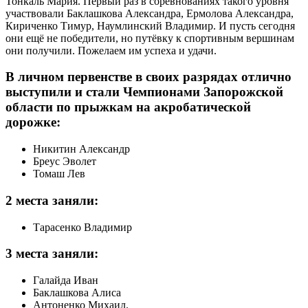
Тонкаль Мария. Первый раз в соревнованиях такого уровня
участвовали Баклашкова Александра, Ермолова Александра,
Кириченко Тимур, Наумлинский Владимир. И пусть сегодня
они ещё не победители, но путёвку к спортивным вершинам
они получили. Пожелаем им успеха и удачи.
В личном первенстве в своих разрядах отлично
выступили и стали Чемпионами Запорожской
области по прыжкам на акробатической
дорожке:
Никитин Александр
Бреус Эволет
Томаш Лев
2 места заняли:
Тарасенко Владимир
3 места заняли:
Галайда Иван
Баклашкова Алиса
Антоненко Михаил.