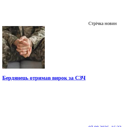
Стрічка новин
Бердянець отримав вирок за СЗЧ