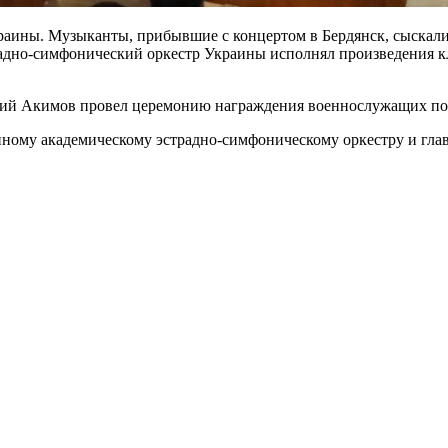
краины. Музыканты, прибывшие с концертом в Бердянск, сыскали
радно-симфонический оркестр Украины исполнял произведения 
итрий Акимов провел церемонию награждения военнослужащих п
енному академическому эстрадно-симфоническому оркестру и гл