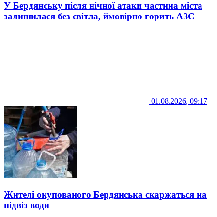
У Бердянську після нічної атаки частина міста
залишилася без світла, ймовірно горить АЗС
01.08.2026, 09:17
Жителі окупованого Бердянська скаржаться на
підвіз води