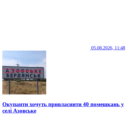
05.08.2026, 11:48
Окупанти хочуть привласнити 40 помешкань у
селі Азовське