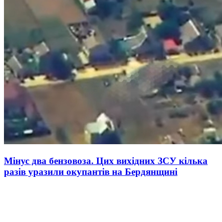
Мінус два бензовоза. Цих вихідних ЗСУ кілька
разів уразили окупантів на Бердянщині