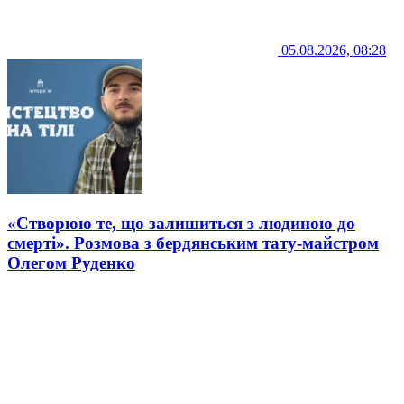
05.08.2026, 08:28
«Створюю те, що залишиться з людиною до
смерті». Розмова з бердянським тату-майстром
Олегом Руденко