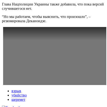
Глава Нацполиции Украины также добавила, что пока версий
случившегося нет.
“Но мы работаем, чтобы выяснить, что произошло”, –
резюмировала Деканоидзе.
взрыв
убийство
шеремет