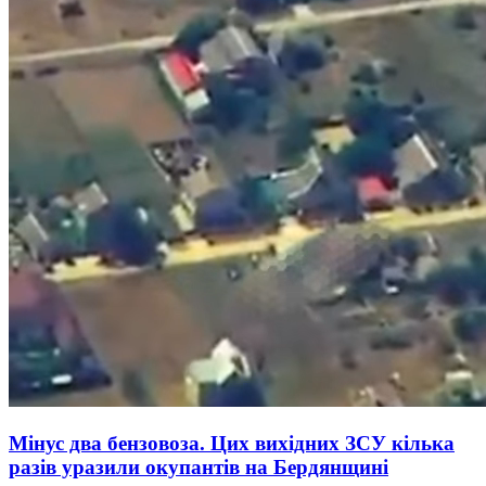
Мінус два бензовоза. Цих вихідних ЗСУ кілька
разів уразили окупантів на Бердянщині