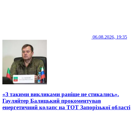
06.08.2026, 19:35
«З такими викликами раніше не стикались».
Гауляйтер Балицький прокоментував
енергетичний колапс на ТОТ Запорізької області