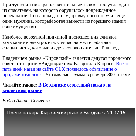
При тушении пожара незначительные травмы получил один
из спасателей, на которого обрушилось поврежденное
перекрытие. По нашим данным, травму ноги получил еще
один мужчина, который хотел вынести из горящего здания
свое имущество.
Наиболее вероятной причиной происшествия считают
замыкание в электросети. Сейчас на месте работают
специалисты, которые и сделают окончательный вывод.
Владельцем рынка «Кировский» является депутат городского
совета от партии «Видродження» Владислав Кюрчев.
Всего
пять дней назад на сайте OLX появилось объявление о
продаже комплекса
. Указывалась сумма в размере 800 тыс у.е.
Читайте также:
В Бердянске серьезный пожар на
кировском рынке
Видео Алины Савченко
После пожара Кировский рынок Бердянск 21.07.16