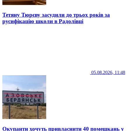
Тетяну Тюрєву засудили до трьох років за
русифікацію школи в Радолівці
05.08.2026, 11:48
Окупанти хочуть привласнити 40 помешкань у