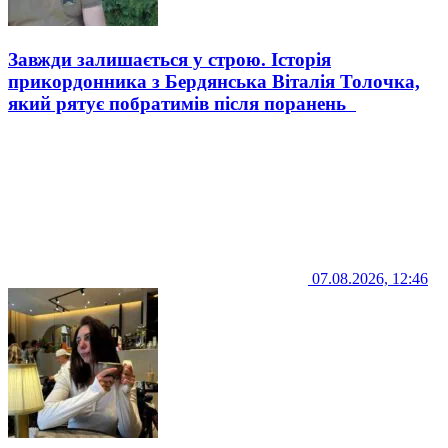
Завжди залишається у строю. Історія
прикордонника з Бердянська Віталія Толочка,
який рятує побратимів після поранень
07.08.2026, 12:46