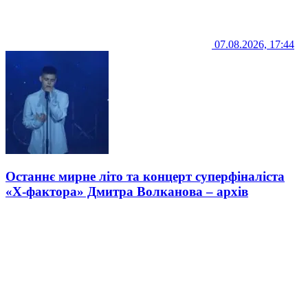
07.08.2026, 17:44
Останнє мирне літо та концерт суперфіналіста
«Х-фактора» Дмитра Волканова – архів