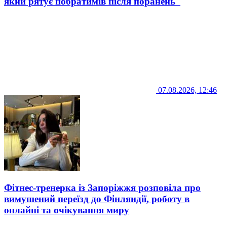
який рятує побратимів після поранень
07.08.2026, 12:46
Фітнес-тренерка із Запоріжжя розповіла про
вимушений переїзд до Фінляндії, роботу в
онлайні та очікування миру