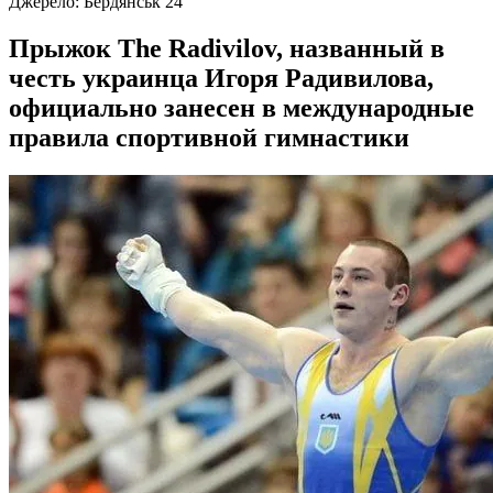
Джерело:
Бердянськ 24
Прыжок The Radivilov, названный в
честь украинца Игоря Радивилова,
официально занесен в международные
правила спортивной гимнастики