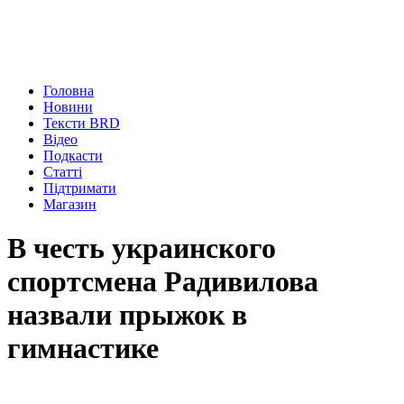
Головна
Новини
Тексти BRD
Відео
Подкасти
Статті
Підтримати
Магазин
В честь украинского
спортсмена Радивилова
назвали прыжок в
гимнастике