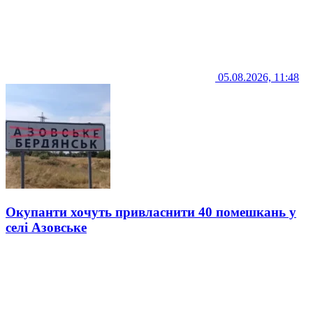
05.08.2026, 11:48
Окупанти хочуть привласнити 40 помешкань у
селі Азовське