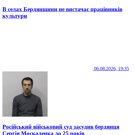
В селах Бердянщини не вистачає працівників
культури
06.08.2026, 19:35
Російський військовий суд засудив бердянця
Сергія Москаленка до 25 років