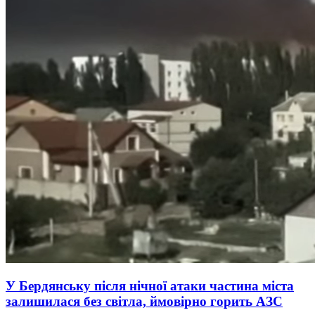
У Бердянську після нічної атаки частина міста
залишилася без світла, ймовірно горить АЗС