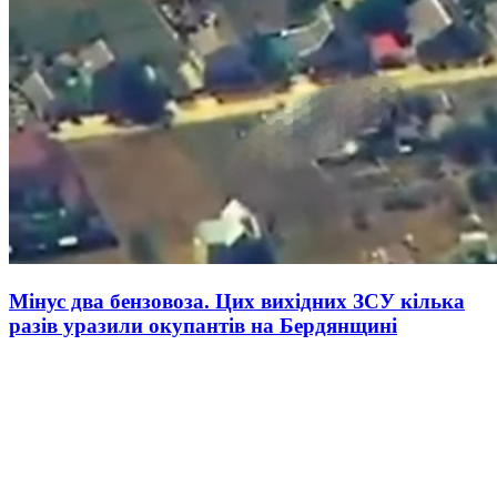
Мінус два бензовоза. Цих вихідних ЗСУ кілька
разів уразили окупантів на Бердянщині