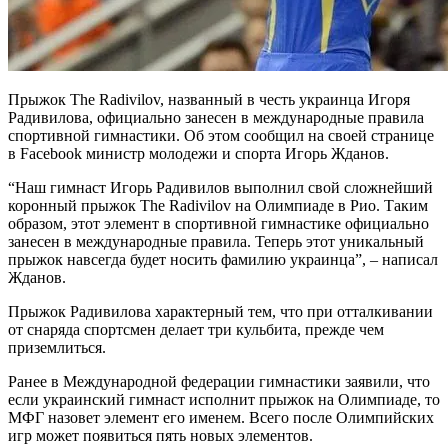
Прыжок The Radivilov, названный в честь украинца Игоря
Радивилова, официально занесен в международные правила
спортивной гимнастики. Об этом сообщил на своей странице
в Facebook министр молодежи и спорта Игорь Жданов.
“Наш гимнаст Игорь Радивилов выполнил свой сложнейший
коронный прыжок The Radivilov на Олимпиаде в Рио. Таким
образом, этот элемент в спортивной гимнастике официально
занесен в международные правила. Теперь этот уникальный
прыжок навсегда будет носить фамилию украинца”, – написал
Жданов.
Прыжок Радивилова характерный тем, что при отталкивании
от снаряда спортсмен делает три кульбита, прежде чем
приземлиться.
Ранее в Международной федерации гимнастики заявили, что
если украинский гимнаст исполнит прыжок на Олимпиаде, то
МФГ назовет элемент его именем. Всего после Олимпийских
игр может появиться пять новых элементов.