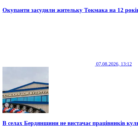
Окупанти засудили жительку Токмака на 12 рокі
07.08.2026, 13:12
В селах Бердянщини не вистачає працівників кул