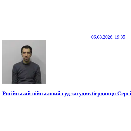
06.08.2026, 19:35
Російський військовий суд засудив бердянця Серг