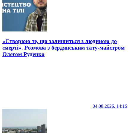
«Створюю те, що залишиться з людиною до
смерті». Розмова з бердянським тату-майстром
Олегом Руденко
04.08.2026, 14:16