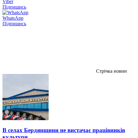
Viber
Підпишись
WhatsApp
Підпишись
Стрічка новин
В селах Бердянщини не вистачає працівників
культури