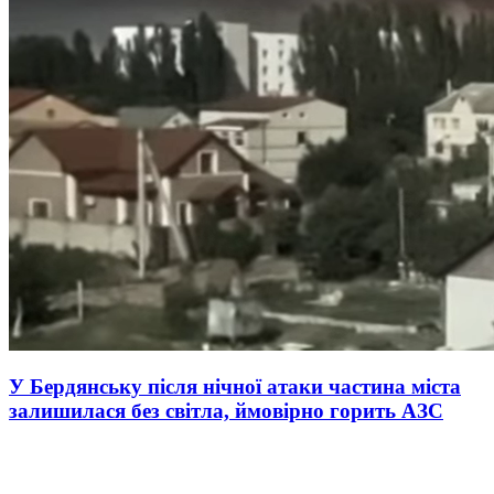
У Бердянську після нічної атаки частина міста
залишилася без світла, ймовірно горить АЗС