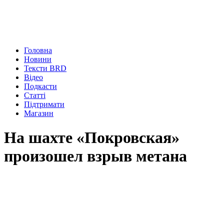
Головна
Новини
Тексти BRD
Відео
Подкасти
Статті
Підтримати
Магазин
На шахте «Покровская»
произошел взрыв метана