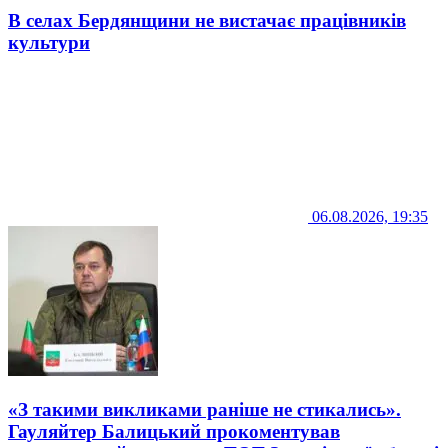
В селах Бердянщини не вистачає працівників
культури
06.08.2026, 19:35
«З такими викликами раніше не стикались».
Гауляйтер Балицький прокоментував