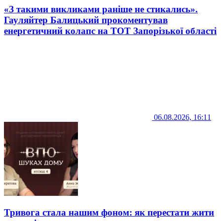
«З такими викликами раніше не стикались».
Гауляйтер Балицький прокоментував
енергетичний колапс на ТОТ Запорізької області
06.08.2026, 16:11
Тривога стала нашим фоном: як перестати жити