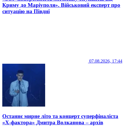
Криму до Маріуполя». Військовий експерт про
ситуацію на Півдні
07.08.2026, 17:44
Останнє мирне літо та концерт суперфіналіста
«Х-фактора» Дмитра Волканова – архів