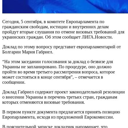
Сегодня, 5 сентября, в комитете Европарламента по
гражданским свободам, юстиции и внутренних делам
пройдут вторые слушания по отмене визовых требований для
украинских граждан. Об этом сообщает ЛИГА.Новости.
Доклад по этому вопросу представит европарламентарий от
Болгарии Мария Габриел.
“На этом заседании голосования за доклад о безвизе для
Украины не запланировано. По процедуре, оно должно
пройти во время третьего рассмотрения вопроса, которое
может состояться в конце сентября”, – отмечается в
сообщении.
Доклад Габриел содержит проект законодательной резолюции
о внесении Украины в перечень третьих стран, гражданам
которых отменяются визовые требования.
В первом пункте документа предлагается принять позицию
Европарламента, исходя из предложений Еврокомиссии.
В пояснительной записке докладчик напоминает, что