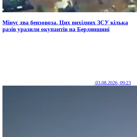
Мінус два бензовоза. Цих вихідних ЗСУ кілька
разів уразили окупантів на Бердянщині
03.08.2026, 09:23