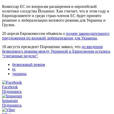
Комиссар ЕС по вопросам расширения и европейской
политики соседства Йоханнес Хан считает, что в этом году в
Европарламенте и среди стран-членов ЕС будет принято
решение о либерализации визового режима для Украины и
Грузии.
20 апреля Еврокомиссия объявила о
подаче законодательного
предложения по визовой либерализации для Украины
.
18 августа президент Порошенко заявил, что
до введения
безвизового режима между Украиной и Евросоюзом остались
“считанные недели”
.
безвизовый режим
ес
украина
Facebook
Підпишись
Instagram
Підпишись