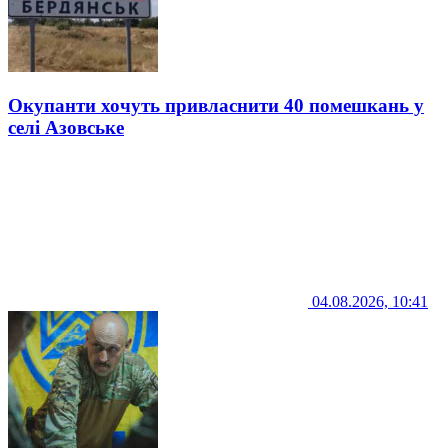
Окупанти хочуть привласнити 40 помешкань у
селі Азовське
04.08.2026, 10:41