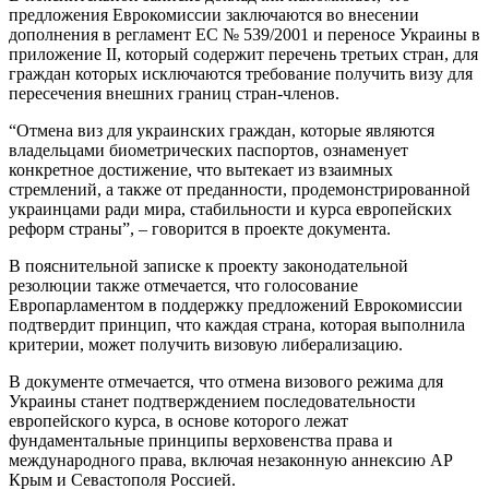
предложения Еврокомиссии заключаются во внесении
дополнения в регламент ЕС № 539/2001 и переносе Украины в
приложение II, который содержит перечень третьих стран, для
граждан которых исключаются требование получить визу для
пересечения внешних границ стран-членов.
“Отмена виз для украинских граждан, которые являются
владельцами биометрических паспортов, ознаменует
конкретное достижение, что вытекает из взаимных
стремлений, а также от преданности, продемонстрированной
украинцами ради мира, стабильности и курса европейских
реформ страны”, – говорится в проекте документа.
В пояснительной записке к проекту законодательной
резолюции также отмечается, что голосование
Европарламентом в поддержку предложений Еврокомиссии
подтвердит принцип, что каждая страна, которая выполнила
критерии, может получить визовую либерализацию.
В документе отмечается, что отмена визового режима для
Украины станет подтверждением последовательности
европейского курса, в основе которого лежат
фундаментальные принципы верховенства права и
международного права, включая незаконную аннексию АР
Крым и Севастополя Россией.