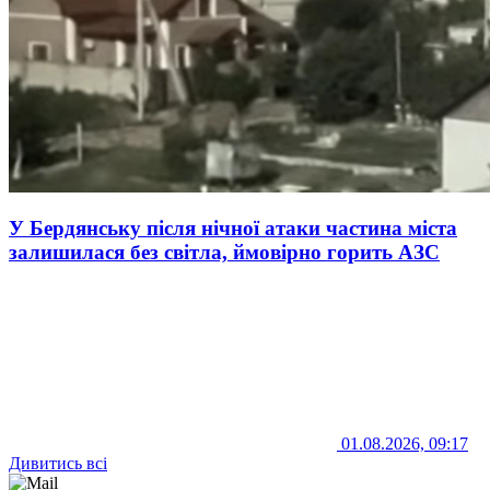
У Бердянську після нічної атаки частина міста
залишилася без світла, ймовірно горить АЗС
01.08.2026, 09:17
Дивитись всі