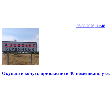
05.08.2026, 11:48
Окупанти хочуть привласнити 40 помешкань у се