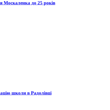
ія Москаленка до 25 років
кацію школи в Радолівці