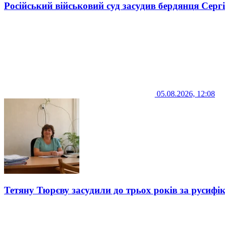
Російський військовий суд засудив бердянця Серг
05.08.2026, 12:08
Тетяну Тюрєву засудили до трьох років за русифі