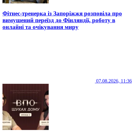
Фітнес-тренерка із Запоріжжя розповіла про
вимушений переїзд до Фінляндії, роботу в
онлайні та очікування миру
07.08.2026, 11:36