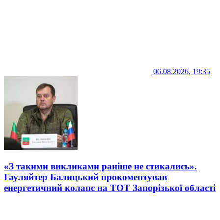
06.08.2026, 19:35
«З такими викликами раніше не стикались».
Гауляйтер Балицький прокоментував
енергетичний колапс на ТОТ Запорізької області