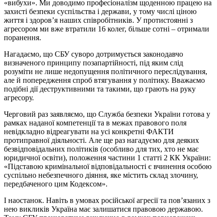
«вибухи». Ми доводимо професіоналізм щоденною працею на
захисті безпеки суспільства і держави, у тому числі ціною
життя і здоров’я наших співробітників. У протистоянні з
агресором ми вже втратили 16 колег, більше сотні – отримали
поранення.
Нагадаємо, що СБУ суворо дотримується законодавчо
визначеного принципу позапартійності, під яким слід
розуміти не лише недопущення політичного переслідування,
але й попередження спроб втягування у політику. Вважаємо
подібні дії деструктивними та такими, що грають на руку
агресору.
Черговий раз заявляємо, що Служба безпеки України готова у
рамках наданої компетенції та в межах правового поля
невідкладно відреагувати на усі конкретні ФАКТИ
протиправної діяльності. Але ще раз нагадуємо для деяких
безвідповідальних політиків (особливо для тих, хто не має
юридичної освіти), положення частини 1 статті 2 КК України:
«Підставою кримінальної відповідальності є вчинення особою
суспільно небезпечного діяння, яке містить склад злочину,
передбаченого цим Кодексом».
І наостанок. Навіть в умовах російської агресії та пов’язаних з
нею викликів Україна має залишатися правовою державою.