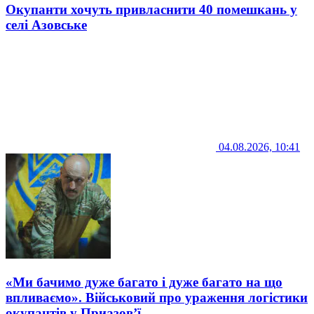
Окупанти хочуть привласнити 40 помешкань у
селі Азовське
04.08.2026, 10:41
«Ми бачимо дуже багато і дуже багато на що
впливаємо». Військовий про ураження логістики
окупантів у Приазов’ї