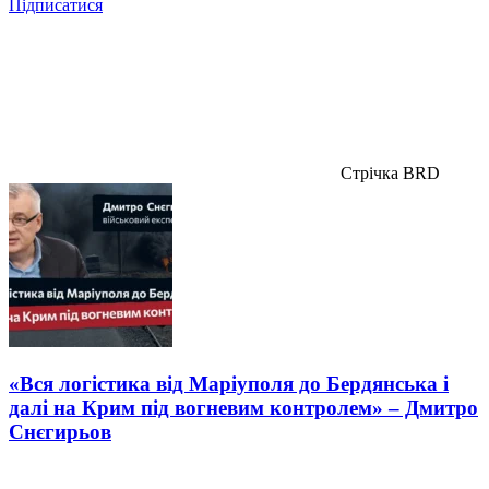
Підписатися
Стрічка BRD
«Вся логістика від Маріуполя до Бердянська і
далі на Крим під вогневим контролем» – Дмитро
Снєгирьов