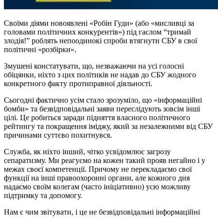
Своїми діями новоявлені «Робін Гуди» (або «мисливці за
головами політичних конкурентів») під гаслом “тримай
злодія!” роблять непоодинокі спроби втягнути СБУ в свої
політичні «розбірки».
Змушені констатувати, що, незважаючи на усі голосні
обіцянки, ніхто з цих політиків не надав до СБУ жодного
конкретного факту протиправної діяльності.
Сьогодні фактично усім стало зрозуміло, що «інформаційні
бомби» та безвідповідальні заяви переслідують зовсім інші
цілі. Це робиться заради підняття власного політичного
рейтингу та покращення іміджу, який за незалежними від СБУ
причинами суттєво похитнувся.
Служба, як ніхто інший, чітко усвідомлює загрозу
сепаратизму. Ми реагуємо на кожен такий прояв негайно і у
межах своєї компетенції. Причому не перекладаємо свої
функції на інші правоохоронні органи, але кожного дня
надаємо своїм колегам (часто ініціативно) усю можливу
підтримку та допомогу.
Нам є чим звітувати, і це не безвідповідальні інформаційні