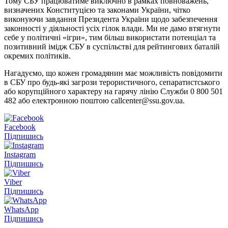
Тому СБУ працюватиме виключно в рамках повноважень,
визначених Конституцією та законами України, чітко
виконуючи завдання Президента України щодо забезпечення
законності у діяльності усіх гілок влади. Ми не дамо втягнути
себе у політичні «ігри», тим більш використати потенціал та
позитивний імідж СБУ в суспільстві для рейтингових баталій
окремих політиків.
Нагадуємо, що кожен громадянин має можливість повідомити
в СБУ про будь-які загрози терористичного, сепаратистського
або корупційного характеру на гарячу лінію Служби 0 800 501
482 або електронною поштою callcenter@ssu.gov.ua.
Facebook
Підпишись
Instagram
Підпишись
Viber
Підпишись
WhatsApp
Підпишись