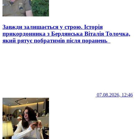
Завжди залишається у строю. Історія
прикордонника з Бердянська Віталія Толочка,
який рятує побратимів після поранень
07.08.2026, 12:46