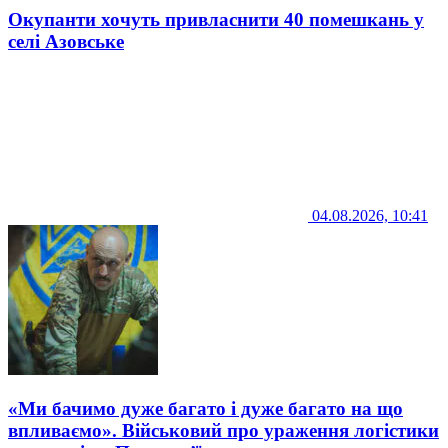
Окупанти хочуть привласнити 40 помешкань у
селі Азовське
04.08.2026, 10:41
«Ми бачимо дуже багато і дуже багато на що
впливаємо». Військовий про ураження логістики