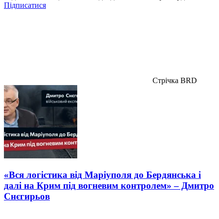
Підписатися
Стрічка BRD
«Вся логістика від Маріуполя до Бердянська і
далі на Крим під вогневим контролем» – Дмитро
Снєгирьов