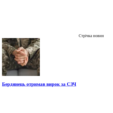
Стрічка новин
Бердянець отримав вирок за СЗЧ