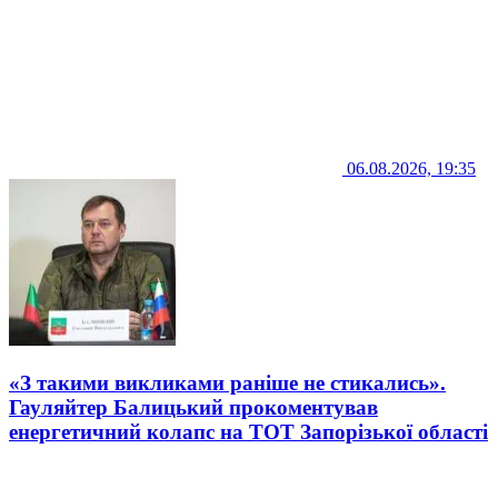
06.08.2026, 19:35
«З такими викликами раніше не стикались».
Гауляйтер Балицький прокоментував
енергетичний колапс на ТОТ Запорізької області