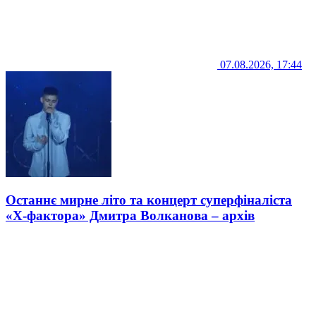
07.08.2026, 17:44
Останнє мирне літо та концерт суперфіналіста
«Х-фактора» Дмитра Волканова – архів