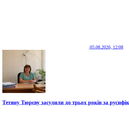
05.08.2026, 12:08
Тетяну Тюрєву засудили до трьох років за русифі