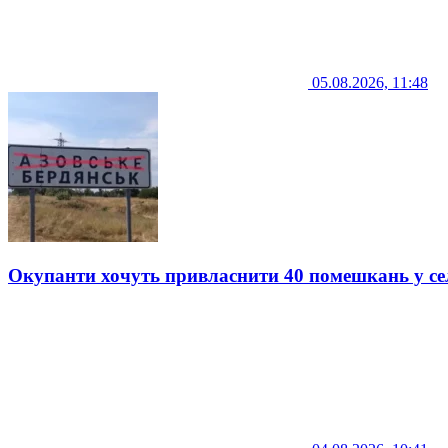
05.08.2026, 11:48
Окупанти хочуть привласнити 40 помешкань у се