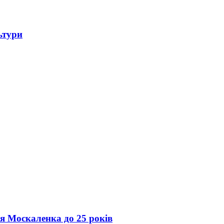
ьтури
ія Москаленка до 25 років