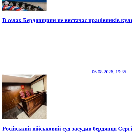
В селах Бердянщини не вистачає працівників кул
06.08.2026, 19:35
Російський військовий суд засудив бердянця Серг