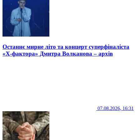
Останнє мирне літо та концерт суперфіналіста
«Х-фактора» Дмитра Волканова – архів
07.08.2026, 16:31