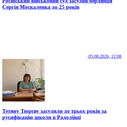
Російський військовий суд засудив бердянця
Сергія Москаленка до 25 років
05.08.2026, 12:08
Тетяну Тюрєву засудили до трьох років за
русифікацію школи в Радолівці