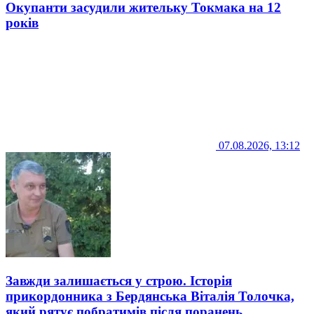
Окупанти засудили жительку Токмака на 12
років
07.08.2026, 13:12
Завжди залишається у строю. Історія
прикордонника з Бердянська Віталія Толочка,
який рятує побратимів після поранень