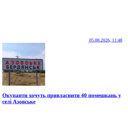
05.08.2026, 11:48
Окупанти хочуть привласнити 40 помешкань у
селі Азовське