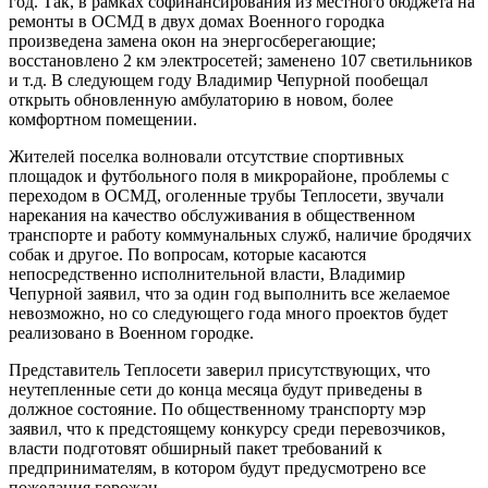
год. Так, в рамках софинансирования из местного бюджета на
ремонты в ОСМД в двух домах Военного городка
произведена замена окон на энергосберегающие;
восстановлено 2 км электросетей; заменено 107 светильников
и т.д. В следующем году Владимир Чепурной пообещал
открыть обновленную амбулаторию в новом, более
комфортном помещении.
Жителей поселка волновали отсутствие спортивных
площадок и футбольного поля в микрорайоне, проблемы с
переходом в ОСМД, оголенные трубы Теплосети, звучали
нарекания на качество обслуживания в общественном
транспорте и работу коммунальных служб, наличие бродячих
собак и другое. По вопросам, которые касаются
непосредственно исполнительной власти, Владимир
Чепурной заявил, что за один год выполнить все желаемое
невозможно, но со следующего года много проектов будет
реализовано в Военном городке.
Представитель Теплосети заверил присутствующих, что
неутепленные сети до конца месяца будут приведены в
должное состояние. По общественному транспорту мэр
заявил, что к предстоящему конкурсу среди перевозчиков,
власти подготовят обширный пакет требований к
предпринимателям, в котором будут предусмотрено все
пожелания горожан..