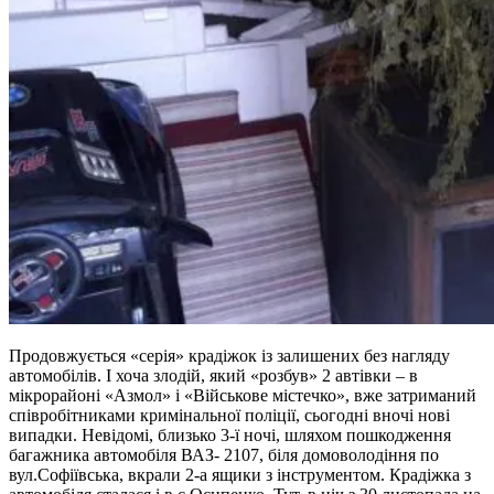
Продовжується «серія» крадіжок із залишених без нагляду
автомобілів. І хоча злодій, який «розбув» 2 автівки – в
мікрорайоні «Азмол» і «Військове містечко», вже затриманий
співробітниками кримінальної поліції, сьогодні вночі нові
випадки. Невідомі, близько 3-ї ночі, шляхом пошкодження
багажника автомобіля ВАЗ- 2107, біля домоволодіння по
вул.Софіївська, вкрали 2-а ящики з інструментом. Крадіжка з