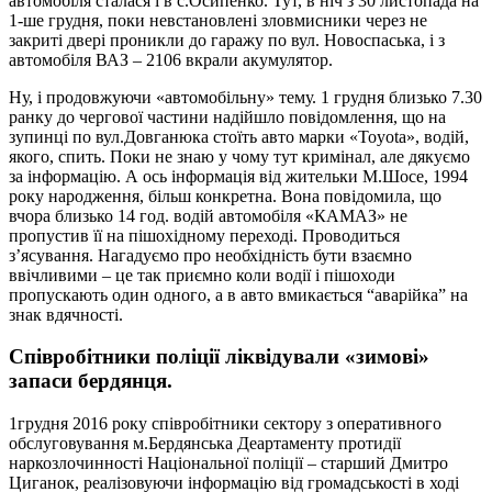
автомобіля сталася і в с.Осипенко. Тут, в ніч з 30 листопада на
1-ше грудня, поки невстановлені зловмисники через не
закриті двері проникли до гаражу по вул. Новоспаська, і з
автомобіля ВАЗ – 2106 вкрали акумулятор.
Ну, і продовжуючи «автомобільну» тему. 1 грудня близько 7.30
ранку до чергової частини надійшло повідомлення, що на
зупинці по вул.Довганюка стоїть авто марки «Toyota», водій,
якого, спить. Поки не знаю у чому тут кримінал, але дякуємо
за інформацію. А ось інформація від жительки М.Шосе, 1994
року народження, більш конкретна. Вона повідомила, що
вчора близько 14 год. водій автомобіля «КАМАЗ» не
пропустив її на пішохідному переході. Проводиться
з’ясування. Нагадуємо про необхідність бути взаємно
ввічливими – це так приємно коли водії і пішоходи
пропускають один одного, а в авто вмикається “аварійка” на
знак вдячності.
Співробітники поліції ліквідували «зимові»
запаси бердянця.
1грудня 2016 року співробітники сектору з оперативного
обслуговування м.Бердянська Деартаменту протидії
наркозлочинності Національної поліції – старший Дмитро
Циганок, реалізовуючи інформацію від громадськості в ході