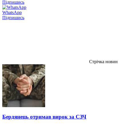
Підпишись
WhatsApp
Підпишись
Стрічка новин
Бердянець отримав вирок за СЗЧ