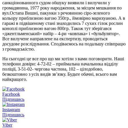
санкціонованного судом обшуку виявили і вилучили у
громадянина, 1977 року народження, за місцем мешкання по
вул.Остапа Вишні, пакунки з речовиною сіро-зеленого
кольору приблизною вагою 350гр., ймовірно марихуаною. А в
гаражі в підвішеному стані знаходились 7 сухих гілок рослин
коноплі приблизною вагою 800гр. Також тут зберігався
«джентльменський» набір – 4-ри «ковпака» і «бульбулятор».
Все вилучене направлене на експертизу, проводиться
досудове розслідування. Сподіваємось на подальшу співпрацю
з громадськістю.
На сьогодні це все про що ми хотіли з вами поговорити. Наші
телефони довіри: 4-72-02 – приймальна начальника відділу
поліції, 3-51-02- чергова частина, 102 – цілодобово,
безкоштовно з усіх видів зв’язку. Будьте обачні, всього вам
найкращого.
Facebook
Підпишись
Instagram
Підпишись
Viber