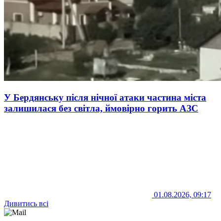
У Бердянську після нічної атаки частина міста
залишилася без світла, ймовірно горить АЗС
01.08.2026, 09:17
Дивитись всі