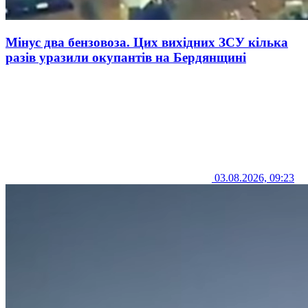
Мінус два бензовоза. Цих вихідних ЗСУ кілька
разів уразили окупантів на Бердянщині
03.08.2026, 09:23