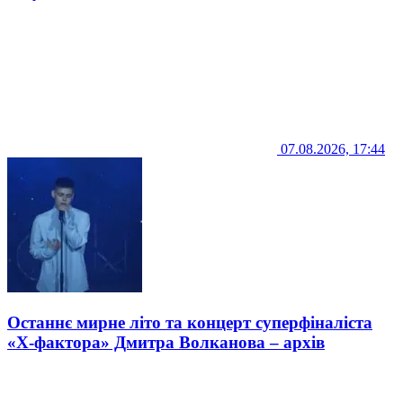
07.08.2026, 17:44
Останнє мирне літо та концерт суперфіналіста
«Х-фактора» Дмитра Волканова – архів