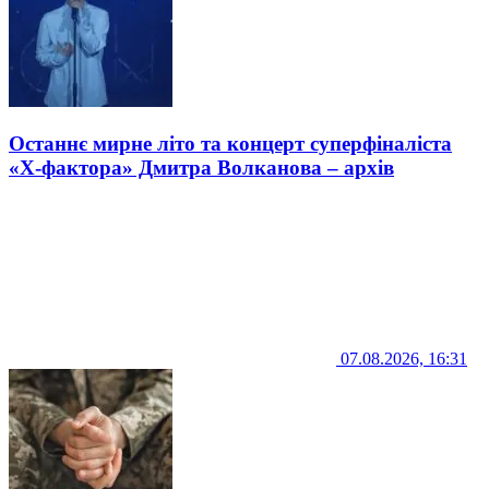
Останнє мирне літо та концерт суперфіналіста
«Х-фактора» Дмитра Волканова – архів
07.08.2026, 16:31