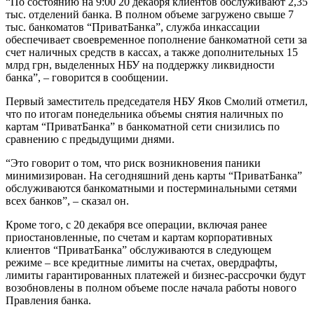
“По состоянию на 9:00 20 декабря клиентов обслуживают 2,35
тыс. отделений банка. В полном объеме загружено свыше 7
тыс. банкоматов “ПриватБанка”, служба инкассации
обеспечивает своевременное пополнение банкоматной сети за
счет наличных средств в кассах, а также дополнительных 15
млрд грн, выделенных НБУ на поддержку ликвидности
банка”, – говорится в сообщении.
Первый заместитель председателя НБУ Яков Смолий отметил,
что по итогам понедельника объемы снятия наличных по
картам “ПриватБанка” в банкоматной сети снизились по
сравнению с предыдущими днями.
“Это говорит о том, что риск возникновения паники
минимизирован. На сегодняшний день карты “ПриватБанка”
обслуживаются банкоматными и постерминальными сетями
всех банков”, – сказал он.
Кроме того, с 20 декабря все операции, включая ранее
приостановленные, по счетам и картам корпоративных
клиентов “ПриватБанка” обслуживаются в следующем
режиме – все кредитные лимиты на счетах, овердрафты,
лимиты гарантированных платежей и бизнес-рассрочки будут
возобновлены в полном объеме после начала работы нового
Правления банка.