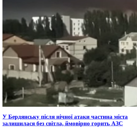
У Бердянську після нічної атаки частина міста
залишилася без світла, ймовірно горить АЗС