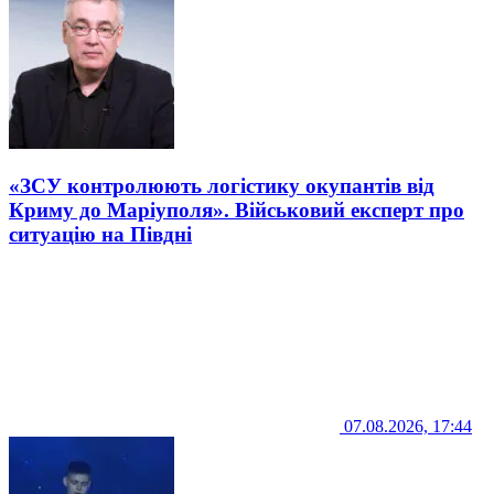
«ЗСУ контролюють логістику окупантів від
Криму до Маріуполя». Військовий експерт про
ситуацію на Півдні
07.08.2026, 17:44