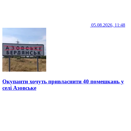
05.08.2026, 11:48
Окупанти хочуть привласнити 40 помешкань у
селі Азовське