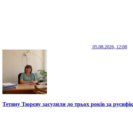
05.08.2026, 12:08
Тетяну Тюрєву засудили до трьох років за русифі