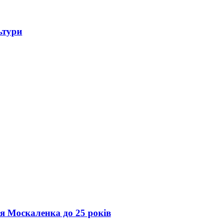
ьтури
ія Москаленка до 25 років