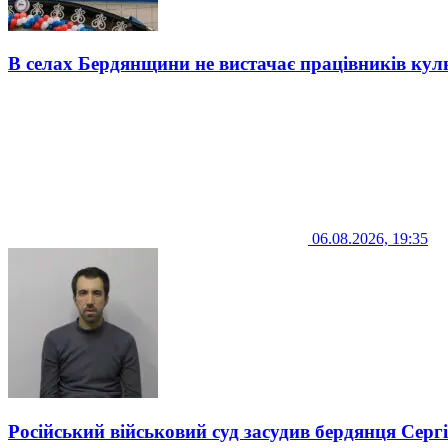
В селах Бердянщини не вистачає працівників кул
06.08.2026, 19:35
Російський військовий суд засудив бердянця Серг