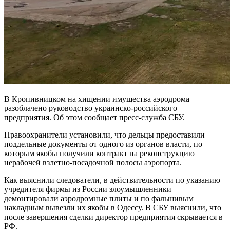
В Кропивницком на хищении имущества аэродрома
разоблачено руководство украинско-российского
предприятия. Об этом сообщает пресс-служба СБУ.
Правоохранители установили, что дельцы предоставили
поддельные документы от одного из органов власти, по
которым якобы получили контракт на реконструкцию
нерабочей взлетно-посадочной полосы аэропорта.
Как выяснили следователи, в действительности по указанию
учредителя фирмы из России злоумышленники
демонтировали аэродромные плиты и по фальшивым
накладным вывезли их якобы в Одессу. В СБУ выяснили, что
после завершения сделки директор предприятия скрывается в
РФ.