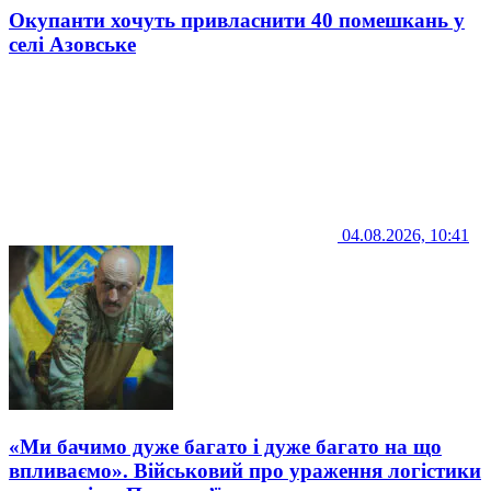
Окупанти хочуть привласнити 40 помешкань у
селі Азовське
04.08.2026, 10:41
«Ми бачимо дуже багато і дуже багато на що
впливаємо». Військовий про ураження логістики