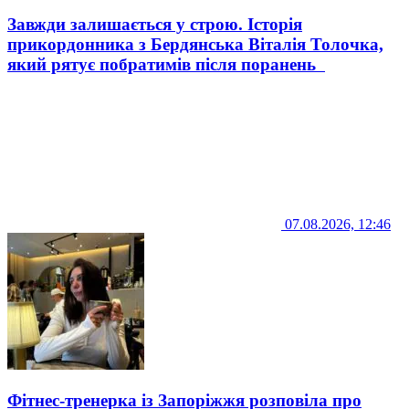
Завжди залишається у строю. Історія
прикордонника з Бердянська Віталія Толочка,
який рятує побратимів після поранень
07.08.2026, 12:46
Фітнес-тренерка із Запоріжжя розповіла про