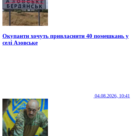
Окупанти хочуть привласнити 40 помешкань у
селі Азовське
04.08.2026, 10:41