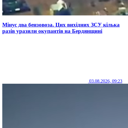
Мінус два бензовоза. Цих вихідних ЗСУ кілька
разів уразили окупантів на Бердянщині
03.08.2026, 09:23