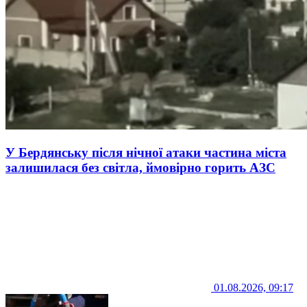
У Бердянську після нічної атаки частина міста
залишилася без світла, ймовірно горить АЗС
01.08.2026, 09:17