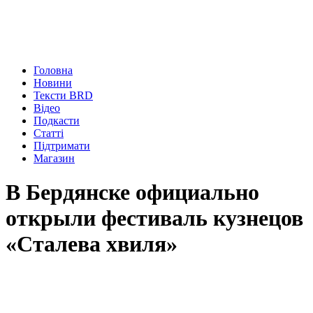
Головна
Новини
Тексти BRD
Відео
Подкасти
Статті
Підтримати
Магазин
В Бердянске официально
открыли фестиваль кузнецов
«Сталева хвиля»