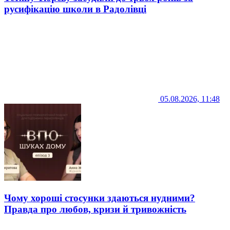
русифікацію школи в Радолівці
05.08.2026, 11:48
Чому хороші стосунки здаються нудними?
Правда про любов, кризи й тривожність