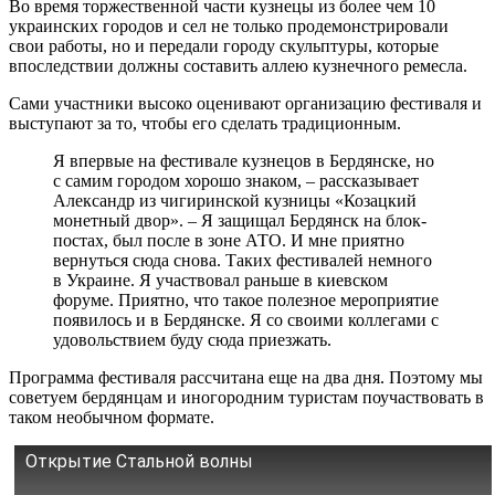
Во время торжественной части кузнецы из более чем 10
украинских городов и сел не только продемонстрировали
свои работы, но и передали городу скульптуры, которые
впоследствии должны составить аллею кузнечного ремесла.
Сами участники высоко оценивают организацию фестиваля и
выступают за то, чтобы его сделать традиционным.
Я впервые на фестивале кузнецов в Бердянске, но
с самим городом хорошо знаком, – рассказывает
Александр из чигиринской кузницы «Козацкий
монетный двор». – Я защищал Бердянск на блок-
постах, был после в зоне АТО. И мне приятно
вернуться сюда снова. Таких фестивалей немного
в Украине. Я участвовал раньше в киевском
форуме. Приятно, что такое полезное мероприятие
появилось и в Бердянске. Я со своими коллегами с
удовольствием буду сюда приезжать.
Программа фестиваля рассчитана еще на два дня. Поэтому мы
советуем бердянцам и иногородним туристам поучаствовать в
таком необычном формате.
Открытие Стальной волны