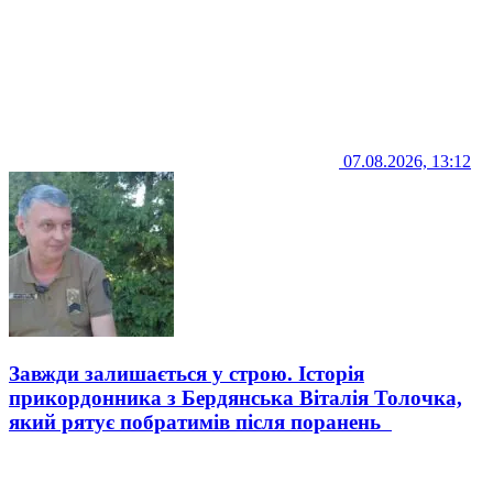
07.08.2026, 13:12
Завжди залишається у строю. Історія
прикордонника з Бердянська Віталія Толочка,
який рятує побратимів після поранень