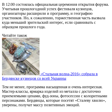
В 12:00 состоялась официальная церемония открытия форума.
Учитывая прошлогодний успех фестиваля кузнецов,
организаторы расширили и программу, и географию
участников. Но, к сожалению, торжественная часть вызвала
куда меньший зрительский интерес, если сравнивать с
образцом прошлого года.
Читайте також
«Стальная волна-2016» собрала в
Бердянске кузнецов со всей Украины
Тем не менее, программа насыщенная и очень интересная.
Мастер-классы, ярмарка изделий из металла с достаточно
приемлемыми ценами, фуд-зоны, фотосессии с колоритными
персонажами. Бердянцы, которые посетят «Сталеву хвилю»,
уверены, получат массу позитивных эмоций.