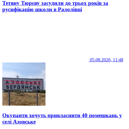
Тетяну Тюрєву засудили до трьох років за
русифікацію школи в Радолівці
05.08.2026, 11:48
Окупанти хочуть привласнити 40 помешкань у
селі Азовське