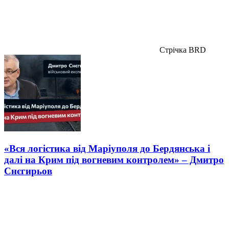
Стрічка BRD
«Вся логістика від Маріуполя до Бердянська і
далі на Крим під вогневим контролем» – Дмитро
Снєгирьов