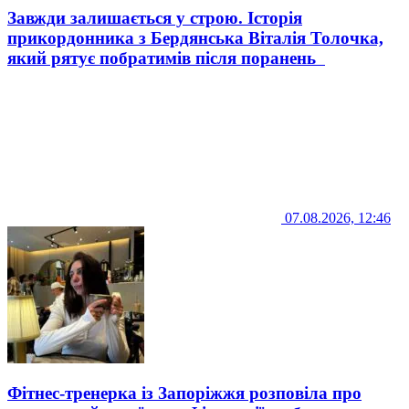
Завжди залишається у строю. Історія
прикордонника з Бердянська Віталія Толочка,
який рятує побратимів після поранень
07.08.2026, 12:46
Фітнес-тренерка із Запоріжжя розповіла про