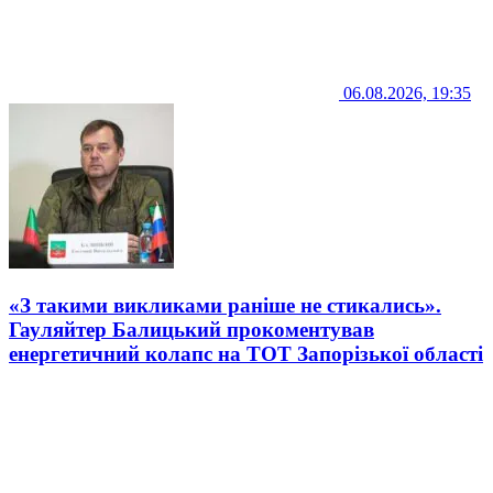
06.08.2026, 19:35
«З такими викликами раніше не стикались».
Гауляйтер Балицький прокоментував
енергетичний колапс на ТОТ Запорізької області