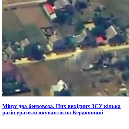
Мінус два бензовоза. Цих вихідних ЗСУ кілька
разів уразили окупантів на Бердянщині