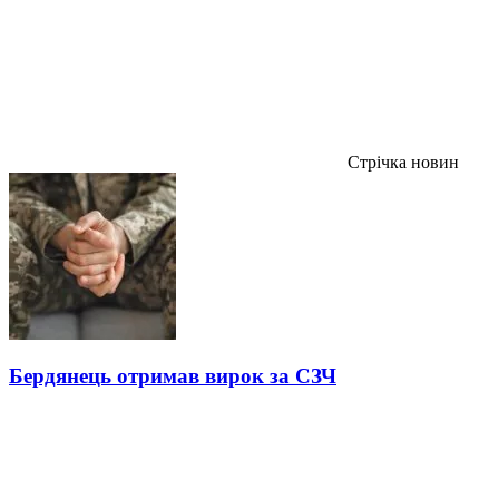
Стрічка новин
Бердянець отримав вирок за СЗЧ