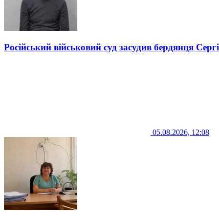
Російський військовий суд засудив бердянця Серг
05.08.2026, 12:08