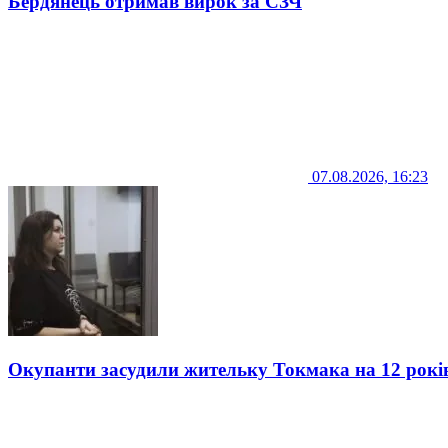
Бердянець отримав вирок за СЗЧ
07.08.2026, 16:23
Окупанти засудили жительку Токмака на 12 рокі