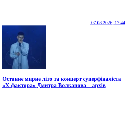
07.08.2026, 17:44
Останнє мирне літо та концерт суперфіналіста
«Х-фактора» Дмитра Волканова – архів