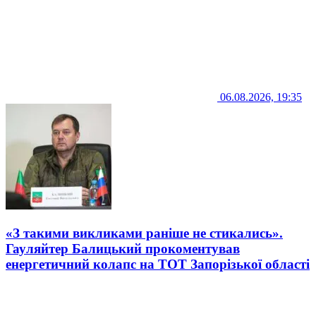
06.08.2026, 19:35
«З такими викликами раніше не стикались».
Гауляйтер Балицький прокоментував
енергетичний колапс на ТОТ Запорізької області