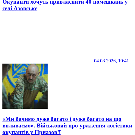
Окупанти хочуть привласнити 40 помешкань у
селі Азовське
04.08.2026, 10:41
«Ми бачимо дуже багато і дуже багато на що
впливаємо». Військовий про ураження логістики
окупантів у Приазов’ї