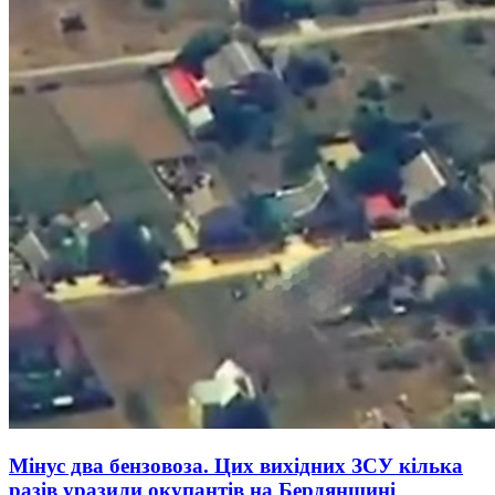
Мінус два бензовоза. Цих вихідних ЗСУ кілька
разів уразили окупантів на Бердянщині