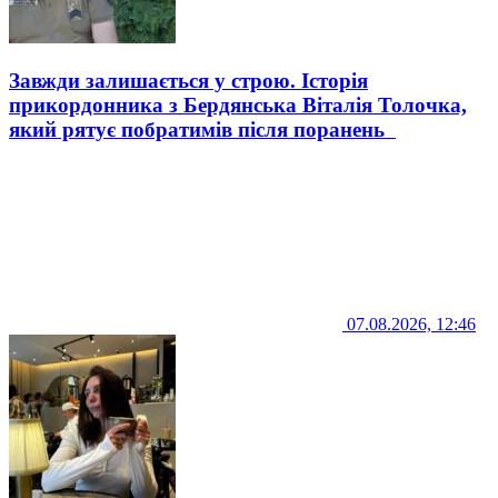
Завжди залишається у строю. Історія
прикордонника з Бердянська Віталія Толочка,
який рятує побратимів після поранень
07.08.2026, 12:46