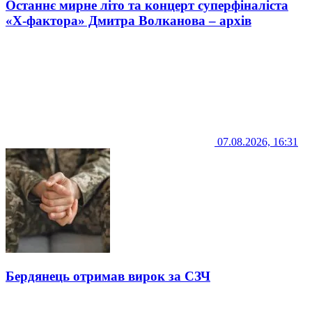
Останнє мирне літо та концерт суперфіналіста
«Х-фактора» Дмитра Волканова – архів
07.08.2026, 16:31
Бердянець отримав вирок за СЗЧ