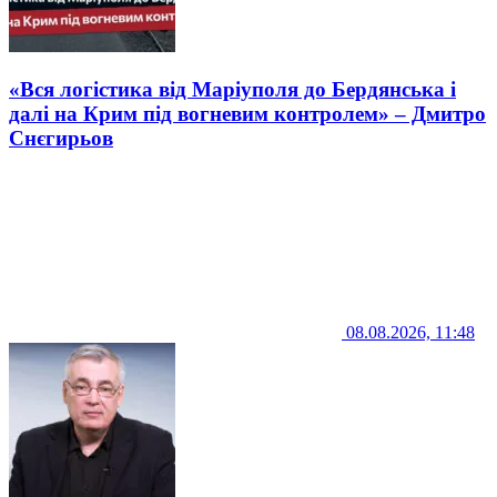
«Вся логістика від Маріуполя до Бердянська і
далі на Крим під вогневим контролем» – Дмитро
Снєгирьов
08.08.2026, 11:48