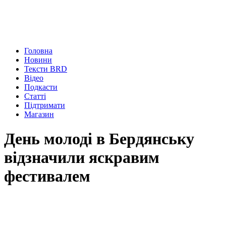
Головна
Новини
Тексти BRD
Відео
Подкасти
Статті
Підтримати
Магазин
День молоді в Бердянську
відзначили яскравим
фестивалем