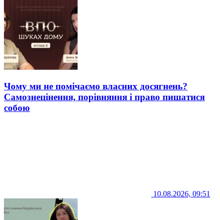
Чому ми не помічаємо власних досягнень?
Самознецінення, порівняння і право пишатися
собою
10.08.2026, 09:51