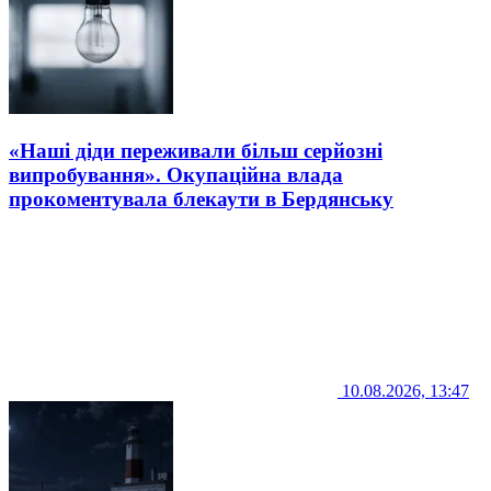
«Наші діди переживали більш серйозні
випробування». Окупаційна влада
прокоментувала блекаути в Бердянську
10.08.2026, 13:47