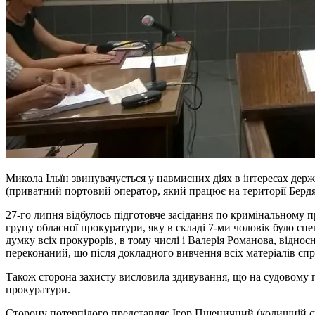
Микола Ільїн звинувачується у навмисних діях в інтересах д
(приватний портовий оператор, який працює на території Бердя
27-го липня відбулось підготовче засідання по кримінальному 
групу обласної прокуратури, яку в складі 7-ми чоловік було спе
думку всіх прокурорів, в тому числі і Валерія Романова, відн
переконаний, що після докладного вивчення всіх матеріалів с
Також сторона захисту висловила здивування, що на судовому пр
прокуратури.
Сторону потерпілого представляє Ігор Пшеничний (колишній су