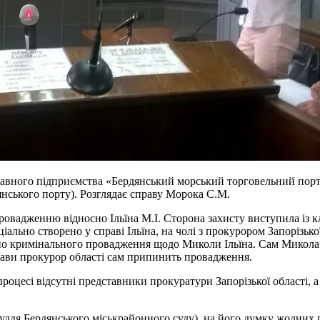
ержавного підприємства «Бердянський морський торговельний п
нського порту). Розглядає справу Морока С.М.
провадженню відносно Ільїна М.І. Сторона захисту виступила із 
ціально створено у справі Ільїна, на чолі з прокурором Запорізь
осно кримінального провадження щодо Миколи Ільїна. Сам Микола 
прави прокурор області сам припинить провадження.
оцесі відсутні представники прокуратури Запорізької області, а 
ддя Бердянського міськрайонного суду), на його думку жодних 