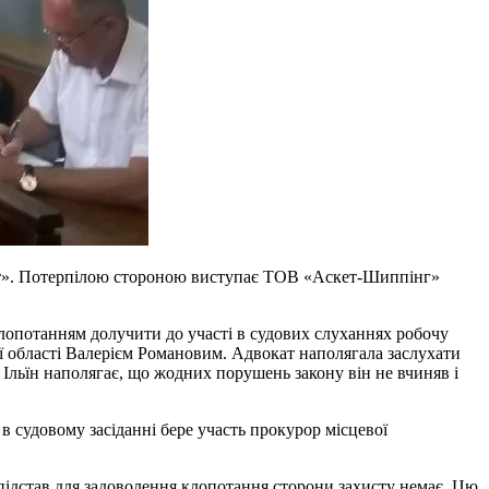
орт». Потерпілою стороною виступає ТОВ «Аскет-Шиппінг»
клопотанням долучити до участі в судових слуханнях робочу
кої області Валерієм Романовим. Адвокат наполягала заслухати
Ільїн наполягає, що жодних порушень закону він не вчиняв і
в судовому засіданні бере участь прокурор місцевої
підстав для задоволення клопотання сторони захисту немає. Цю