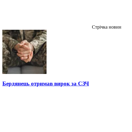
Стрічка новин
Бердянець отримав вирок за СЗЧ