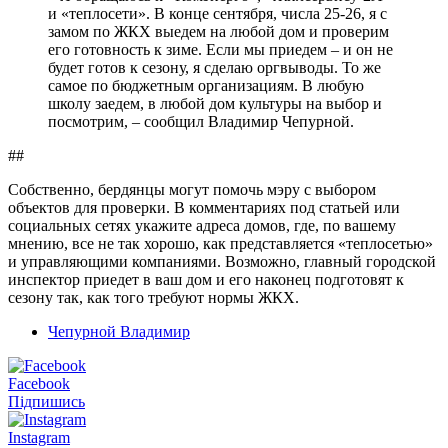
и «теплосети». В конце сентября, числа 25-26, я с
замом по ЖКХ выедем на любой дом и проверим
его готовность к зиме. Если мы приедем – и он не
будет готов к сезону, я сделаю оргвыводы. То же
самое по бюджетным организациям. В любую
школу заедем, в любой дом культуры на выбор и
посмотрим, – сообщил Владимир Чепурной.
##
Собственно, бердянцы могут помочь мэру с выбором
объектов для проверки. В комментариях под статьей или
социальных сетях укажите адреса домов, где, по вашему
мнению, все не так хорошо, как представляется «теплосетью»
и управляющими компаниями. Возможно, главный городской
инспектор приедет в ваш дом и его наконец подготовят к
сезону так, как того требуют нормы ЖКХ.
Чепурной Владимир
Facebook
Підпишись
Instagram