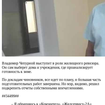
Владимир Чепурной выступит в роли жилищного ревизора.
Он сам выберет дома и учреждения, где проанализирует
готовность к зиме.
По докладам чиновников, все идет по плану, и большая часть
подготовительных работ завершена. Но мэр, видимо, решил
подкрепить отчеты собственными впечатлениями.
##34499##
– Я обращаюсь к «Комэнерго», «Жилсервису-2А»