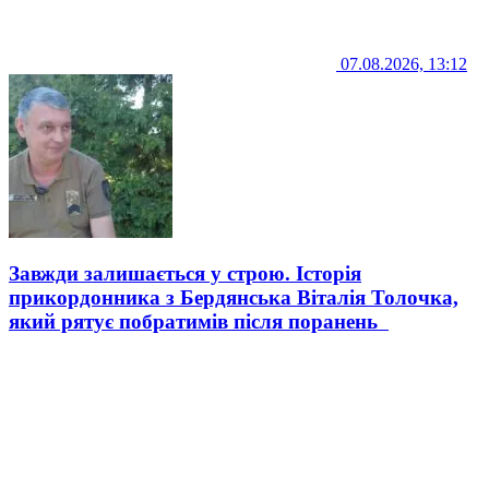
07.08.2026, 13:12
Завжди залишається у строю. Історія
прикордонника з Бердянська Віталія Толочка,
який рятує побратимів після поранень