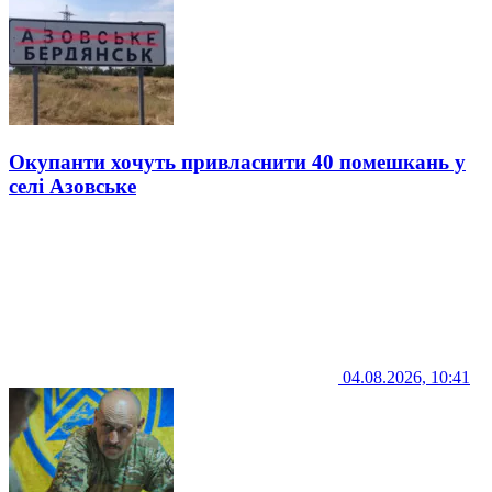
Окупанти хочуть привласнити 40 помешкань у
селі Азовське
04.08.2026, 10:41