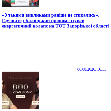
«З такими викликами раніше не стикались».
Гауляйтер Балицький прокоментував
енергетичний колапс на ТОТ Запорізької області
06.08.2026, 16:11