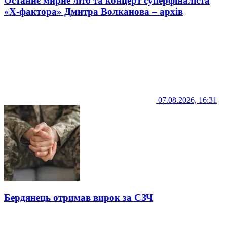
Останнє мирне літо та концерт суперфіналіста
«Х-фактора» Дмитра Волканова – архів
07.08.2026, 16:31
Бердянець отримав вирок за СЗЧ