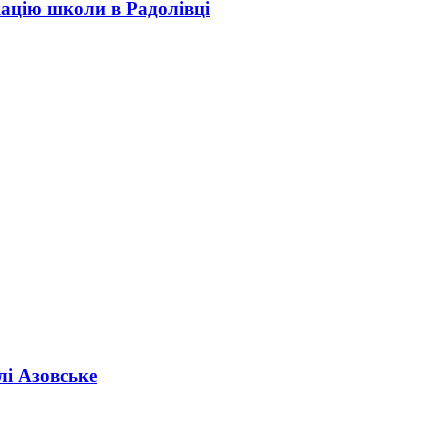
кацію школи в Радолівці
лі Азовське