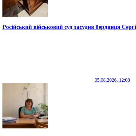
Російський військовий суд засудив бердянця Серг
05.08.2026, 12:08