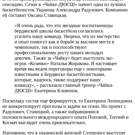
сенсацию. Сезон в «Чайке-ДЮСШ» начнет одна из лучших
баскетболисток Украины Александра Радулович. Компанию
ей составит Оксана Ставицкая.
«Я очень рада, что эти звездные воспитанницы
бердянской школы баскетбола согласились
усилить нашу команду. Уверена, что их мастерство
и опыт помогут как в борьбе за высокие места в
чемпионате, так и поспособствуют
профессиональному росту наших молодых
девочек. Также за «Чайку» будет выступать экс-
игрок «Козачки» Наталья Жиракова. В настоящее
время мы ведем переговоры еще с некоторыми
известными в Бердянске баскетболистками,
которые, надеюсь, также поддержат нашу
команду», – рассказала главный тренер «Чайки-
ДЮСШ» Екатерина Кливенок.
Поскольку состав еще формируется, то Екатерина Леонидовна
не конкретизирует прогнозы и задачи на сезон. Но проект с
Радулович, Ставицкой, а также набравшимися
положительного международного опыта Поповой, Топчий и
Космач выглядит очень привлекательно.
Напомним, что в украинской женской Суперлиге выступят