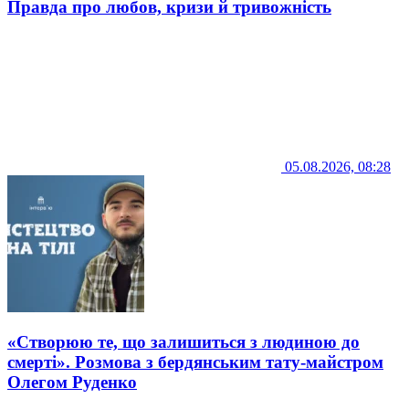
Правда про любов, кризи й тривожність
05.08.2026, 08:28
«Створюю те, що залишиться з людиною до
смерті». Розмова з бердянським тату-майстром
Олегом Руденко