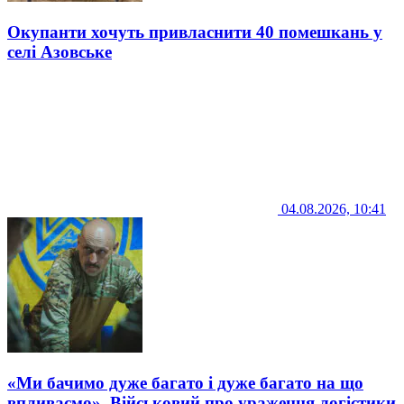
Окупанти хочуть привласнити 40 помешкань у
селі Азовське
04.08.2026, 10:41
«Ми бачимо дуже багато і дуже багато на що
впливаємо». Військовий про ураження логістики