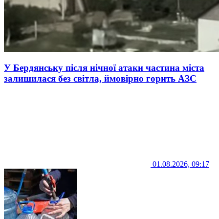
У Бердянську після нічної атаки частина міста
залишилася без світла, ймовірно горить АЗС
01.08.2026, 09:17