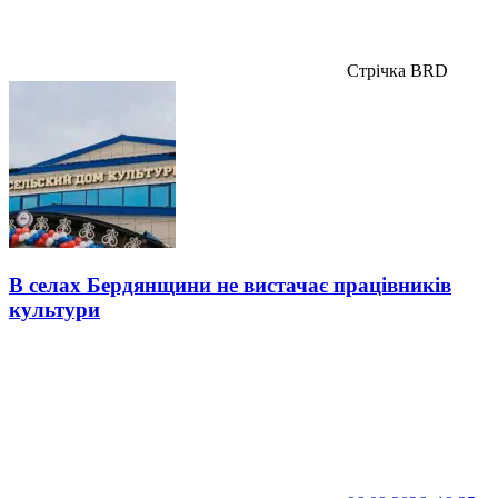
Стрічка BRD
В селах Бердянщини не вистачає працівників
культури