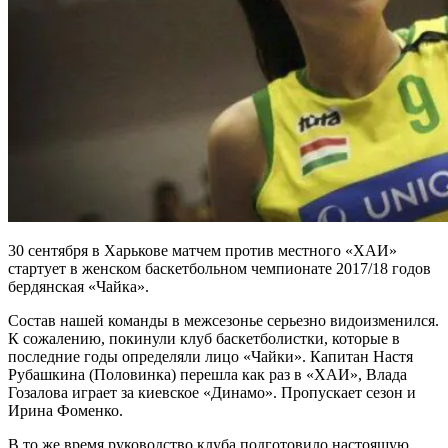
30 сентября в Харькове матчем против местного «ХАИ»
стартует в женском баскетбольном чемпионате 2017/18 годов
бердянская «Чайка».
Состав нашей команды в межсезонье серьезно видоизменился.
К сожалению, покинули клуб баскетболистки, которые в
последние годы определяли лицо «Чайки». Капитан Настя
Рубашкина (Половинка) перешла как раз в «ХАИ», Влада
Гозалова играет за киевское «Динамо». Пропускает сезон и
Ирина Фоменко.
В то же время руководство клуба подготовило настоящую